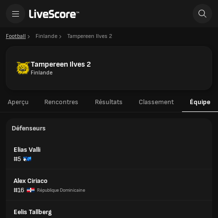
Football
Finlande
Tampereen Ilves 2
Tampereen Ilves 2
Finlande
Aperçu
Rencontres
Résultats
Classement
Équipe
Défenseurs
Elias Valli
#5
Alex Ciriaco
#16
République Dominicaine
Eelis Tallberg