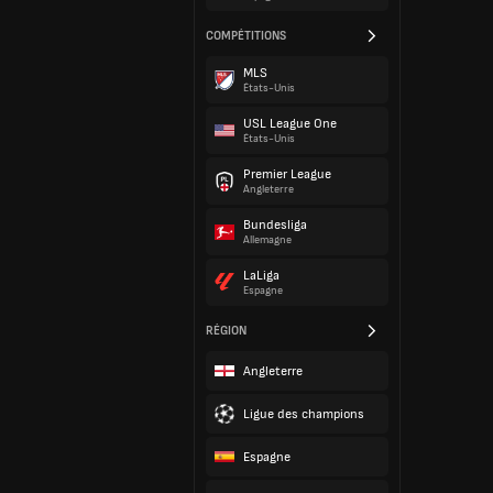
COMPÉTITIONS
MLS
États-Unis
USL League One
États-Unis
Premier League
Angleterre
Bundesliga
Allemagne
LaLiga
Espagne
RÉGION
Angleterre
Ligue des champions
Espagne