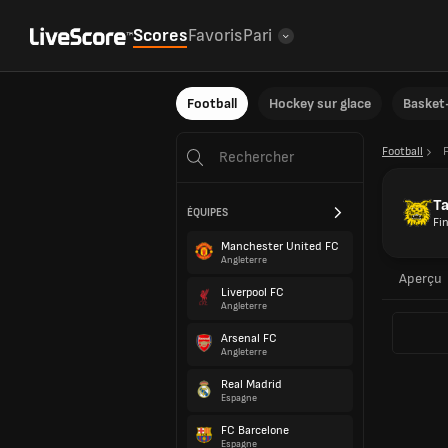
Scores
Favoris
Pari
Football
Hockey sur glace
Basket-
Football
Ta
ÉQUIPES
Fi
Manchester United FC
Angleterre
Aperçu
Liverpool FC
Angleterre
Arsenal FC
Angleterre
Real Madrid
Espagne
FC Barcelone
Espagne