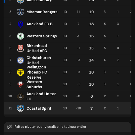
Miramar Rangers
19
3
10
11
6
1
3
Auckland FC B
18
4
10
7
5
3
2
Western Springs
16
5
10
3
5
1
4
Birkenhead
15
6
10
-1
5
0
5
United AFC
Christchurch
14
7
10
-3
4
2
4
United
Wellington
Phoenix FC
10
8
10
-3
3
1
6
Reserve
Western
10
9
10
-2
3
1
6
Suburbs
Auckland United
8
10
10
-8
2
2
6
FC
Coastal Spirit
7
11
10
-18
2
1
7
Faites pivoter pour visualiser le tableau entier