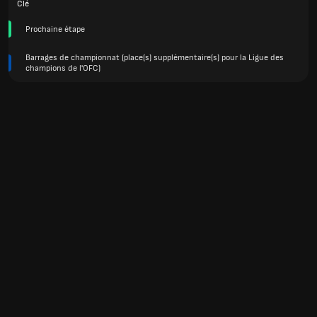
Clé
Prochaine étape
Barrages de championnat (place(s) supplémentaire(s) pour la Ligue des
champions de l'OFC)