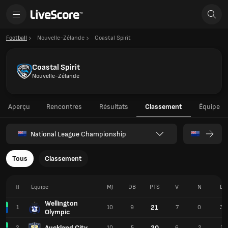
Football
Nouvelle-Zélande
Coastal Spirit
Coastal Spirit
Nouvelle-Zélande
Aperçu
Rencontres
Résultats
Classement
Équipe
National League Championship
Tous
Classement
#
Équipe
MJ
DB
PTS
V
N
D
Wellington
21
1
10
9
7
0
3
Olympic
Auckland City
20
2
10
5
6
2
2