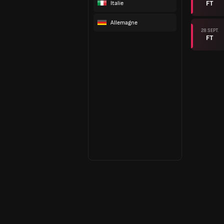
FT
Italie
Allemagne
28 SEPT.
FT