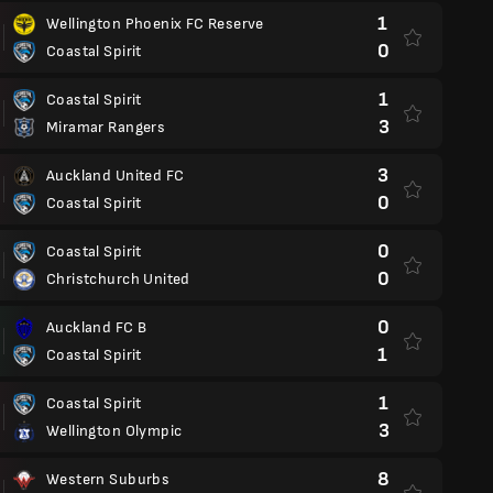
1
Wellington Phoenix FC Reserve
0
Coastal Spirit
1
Coastal Spirit
3
Miramar Rangers
3
Auckland United FC
0
Coastal Spirit
0
Coastal Spirit
0
Christchurch United
0
Auckland FC B
1
Coastal Spirit
1
Coastal Spirit
3
Wellington Olympic
8
Western Suburbs