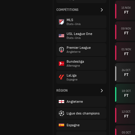
15 NOV.
COMPÉTITIONS
FT
MLS
États-Unis
09 NOV.
FT
USL League One
États-Unis
Premier League
01 NOV.
Angleterre
FT
Bundesliga
Allemagne
24 OCT.
FT
LaLiga
Espagne
RÉGION
18 OCT.
FT
Angleterre
12 OCT.
Ligue des champions
FT
Espagne
05 OCT.