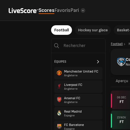
Scores
Favoris
Pari
Football
Hockey sur glace
Basket-
Football
Co
ÉQUIPES
No
Manchester United FC
Angleterre
Aperçu
Liverpool FC
Angleterre
06 DÉC.
Arsenal FC
FT
Angleterre
Real Madrid
Espagne
23 NOV.
FT
FC Barcelone
Espagne