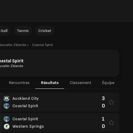
ball
Tennis
Cricket
Nouvelle-Zélande
Coastal Spirit
astal Spirit
uvelle-Zélande
Rencontres
Résultats
Classement
Équipe
3
Auckland City
0
Coastal Spirit
1
Coastal Spirit
0
Western Springs