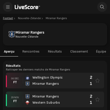
Football
Nouvelle-Zélande
Miramar Rangers
Miramar Rangers
Nouvelle-Zélande
Aperçu
Rencontres
Résultats
Classement
Équipe
Résultats
Rattraper les derniers matchs de Miramar Rangers
2
Wellington Olympic
06 DÉC.
FT
1
Miramar Rangers
2
Miramar Rangers
29 NOV.
FT
1
Western Suburbs