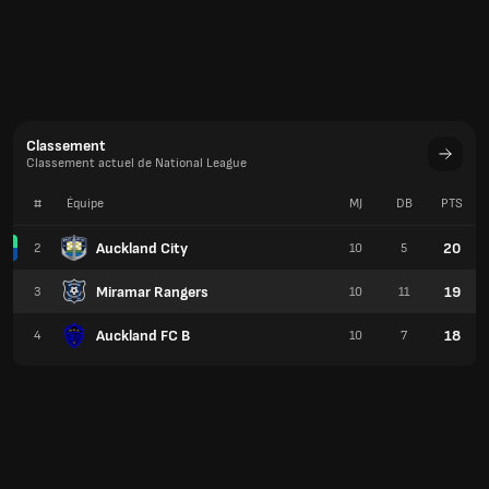
Classement
Classement actuel de National League
#
Équipe
MJ
DB
PTS
Auckland City
20
2
10
5
Miramar Rangers
19
3
10
11
Auckland FC B
18
4
10
7