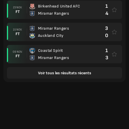
1
Birkenhead United AFC
23 NOV.
FT
4
Miramar Rangers
3
Miramar Rangers
15 NOV.
FT
0
Auckland City
1
Coastal Spirit
09 NOV.
FT
3
Miramar Rangers
Voir tous les résultats récents