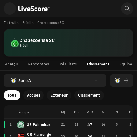
Football
Brésil
Chapecoense SC
Chapecoense SC
Brésil
Aperçu
Rencontres
Résultats
Classement
Équipe
Serie A
Tous
Accueil
Extérieur
Classement
#
Équipe
MJ
DB
PTS
V
N
D
SE Palmeiras
47
1
21
22
14
5
2
CR Flamengo
39
2
20
19
11
6
3