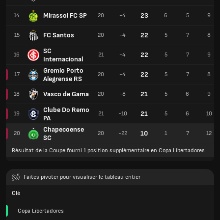
Mirassol FC SP
23
14
20
-4
6
5
9
FC Santos
22
15
20
-4
5
7
8
SC
22
16
21
-4
5
7
9
Internacional
Gremio Porto
22
17
20
-4
5
7
8
Alegrense RS
Vasco de Gama
21
18
20
-8
5
6
9
Clube Do Remo
21
19
21
-10
5
6
10
PA
Chapecoense
10
20
20
-22
1
7
12
SC
Résultat de la Coupe fourni 1 position supplémentaire en Copa Libertadores
Faites pivoter pour visualiser le tableau entier
Clé
Copa Libertadores