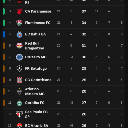
RJ
CA Paranaense
37
3
21
9
11
4
6
Fluminense FC
34
4
21
5
9
7
5
EC Bahia BA
32
5
21
4
8
8
5
Red Bull
31
6
20
6
9
4
7
Bragantino
Cruzeiro MG
30
7
21
-3
8
6
7
FR Botafogo
29
8
20
2
8
5
7
SC Corinthians
29
9
21
2
7
8
6
Atletico
28
10
20
0
8
4
8
Mineiro MG
Coritiba FC
27
11
21
-3
7
6
8
Sao Paulo FC
26
12
20
2
7
5
8
SP
EC Vitoria BA
26
13
21
-9
7
5
9