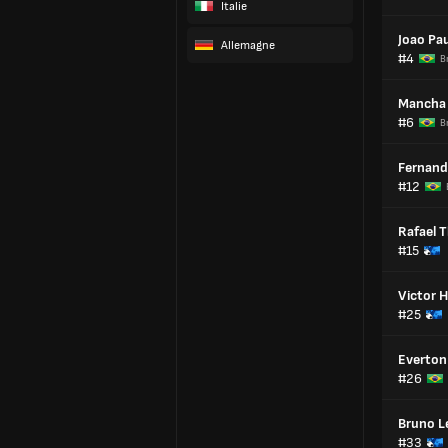
Italie
Joao Pa
Allemagne
#4
Br
Mancha
#6
Br
Fernand
#12
Rafael 
#15
Victor 
#25
Everton
#26
Bruno L
#33