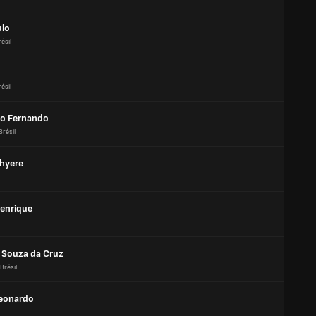
ulo
ésil
ésil
o Fernando
Brésil
Thyere
Henrique
 Souza da Cruz
Brésil
eonardo