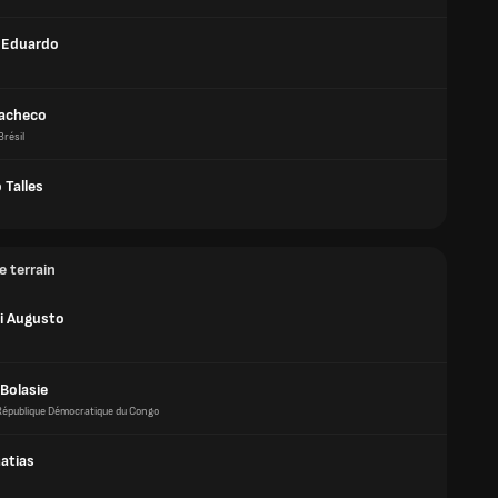
s Eduardo
acheco
Brésil
 Talles
e terrain
i Augusto
Bolasie
République Démocratique du Congo
atias