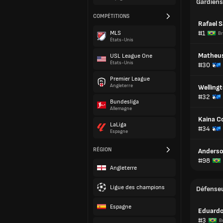
Gardiens
COMPÉTITIONS
Rafael 
#1
MLS
Br
États-Unis
Matheus
USL League One
États-Unis
#30
Premier League
Angleterre
Welling
#32
Bundesliga
Allemagne
Kaina C
LaLiga
#34
Espagne
RÉGION
Anderso
#98
Angleterre
Ligue des champions
Défense
Espagne
Eduardo
#3
Br