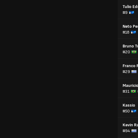
Tulio E
#9
Neto Pe
#18
Bruno T
#20
Franco 
#29
Maurici
#31
Kassio
#50
Kevin R
#94