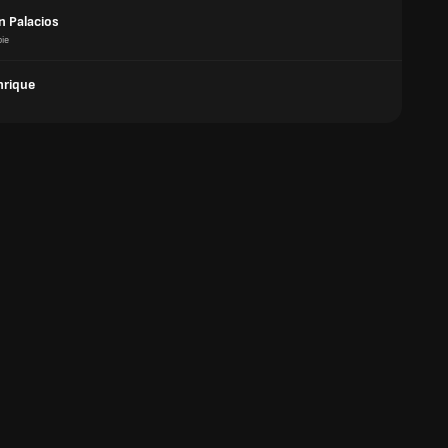
n Palacios
ie
nrique