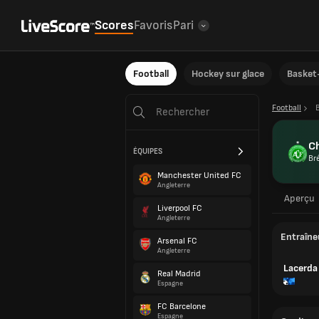
Scores
Favoris
Pari
Football
Hockey sur glace
Basket-
Football
B
C
ÉQUIPES
Bré
Manchester United FC
Angleterre
Aperçu
Liverpool FC
Angleterre
Entraîne
Arsenal FC
Angleterre
Lacerda
Real Madrid
Espagne
FC Barcelone
Espagne