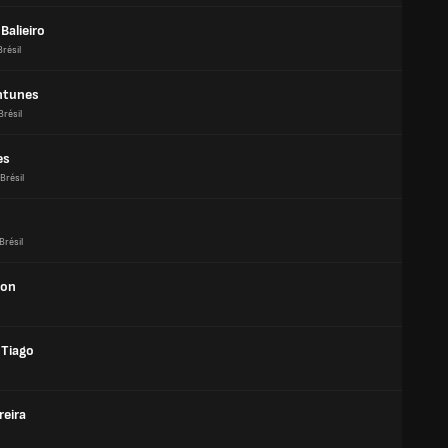
 Balieiro
Brésil
ntunes
Brésil
es
Brésil
Brésil
on
 Tiago
reira