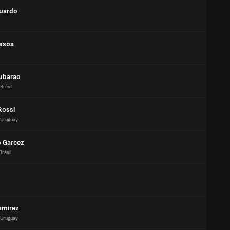
duardo
ssoa
ubarao
Brésil
Rossi
Uruguay
o Garcez
Brésil
amirez
Uruguay