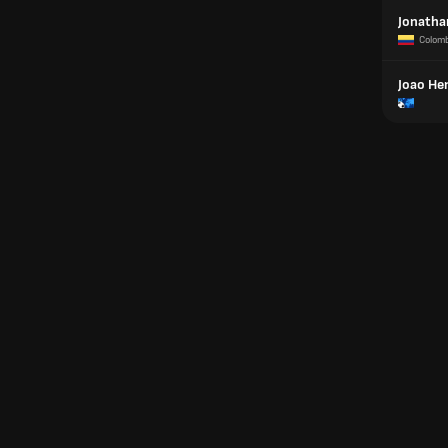
Jonatha
Colomb
Joao He