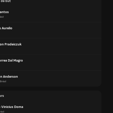
 de but
Santos
ésil
 Aurelio
ton Pradeiczuk
orrea Dal Magro
n Anderson
Brésil
urs
 Vinicius Doma
ésil