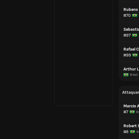
Rubens 
#70
Sebasti
#97
Rafael C
#99
Arthur 
Brésil
Attaqua
Marcio 
#7
Br
Robert 
#8
Br