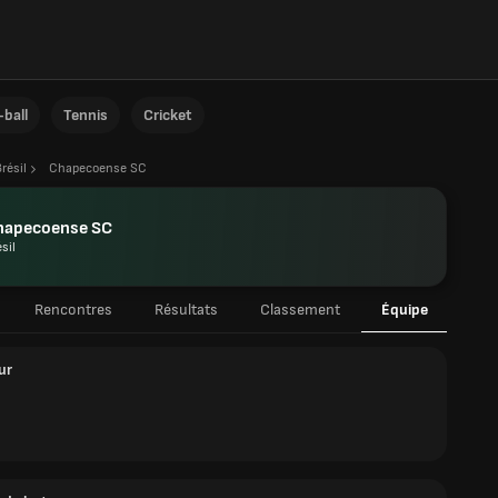
ball
Tennis
Cricket
résil
Chapecoense SC
hapecoense SC
sil
Rencontres
Résultats
Classement
Équipe
ur