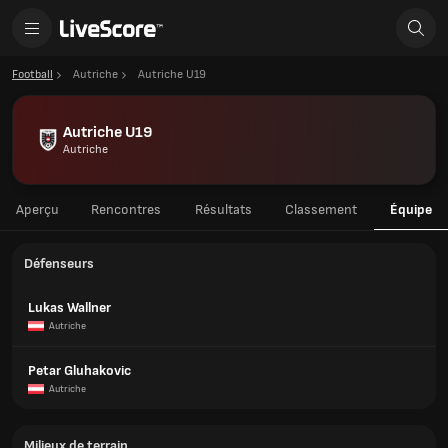
Football
Autriche
Autriche U19
Autriche U19
Autriche
Aperçu
Rencontres
Résultats
Classement
Équipe
Défenseurs
Lukas Wallner
Autriche
Petar Gluhakovic
Autriche
Milieux de terrain