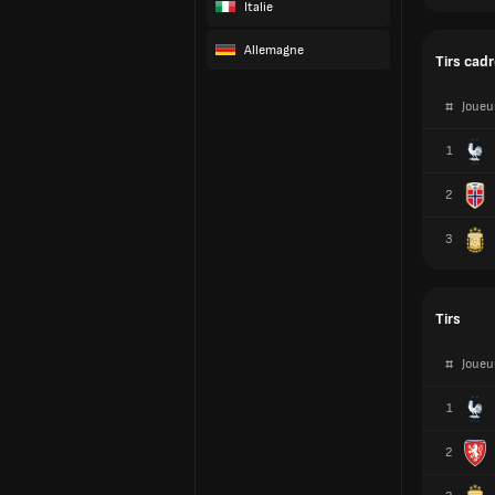
Italie
#
Joueu
Allemagne
1
2
3
Tirs
#
Joueu
1
2
3
Dribbles