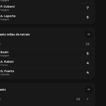
Espagne
ets milieu de terrain
r
CS
Rodri
5
Espagne
A. Rabiot
4
France
G. Puerta
4
Colombie
eets
r
CS
P
U. Simón
7
8
Espagne
M. Maignan
4
8
France