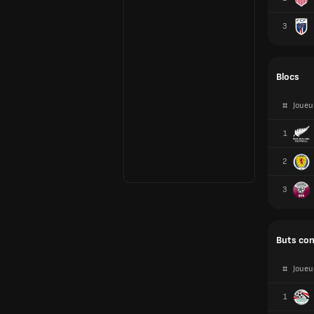
Blocs
#
Joueu
1
2
3
Buts co
#
Joueu
1
2
2