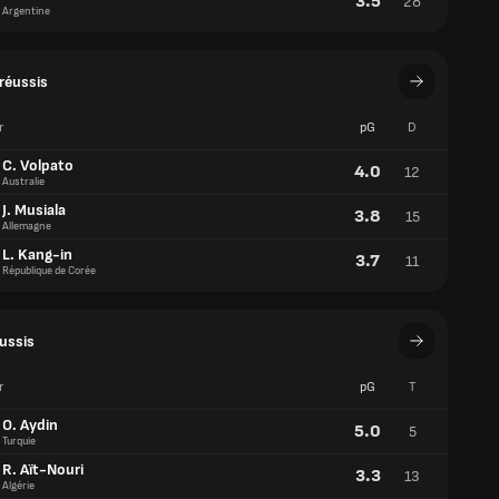
r
pG
D
C. Volpato
4.0
12
Australie
J. Musiala
3.8
15
Allemagne
L. Kang-in
3.7
11
République de Corée
éussis
r
pG
T
O. Aydin
5.0
5
Turquie
R. Aït-Nouri
3.3
13
Algérie
A. Cubas
3.2
16
Paraguay