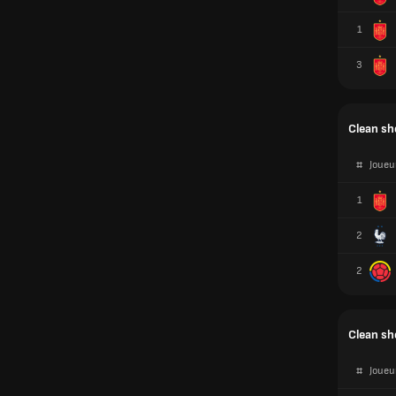
Clean she
#
Joueu
1
2
2
Clean sh
#
Joueu
1
2