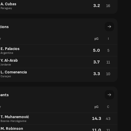
tions
r
pG
I
E. Palacios
5.0
5
Argentine
Y. Al-Arab
3.7
11
Jordanie
L. Comenencia
3.3
10
Curaçao
ents
r
pG
C
T. Muharemović
14.3
43
Bosnie-Herzégovine
M. Robinson
11.0
11
Etats-Unis
D. Borges
9.8
39
Cap Vert