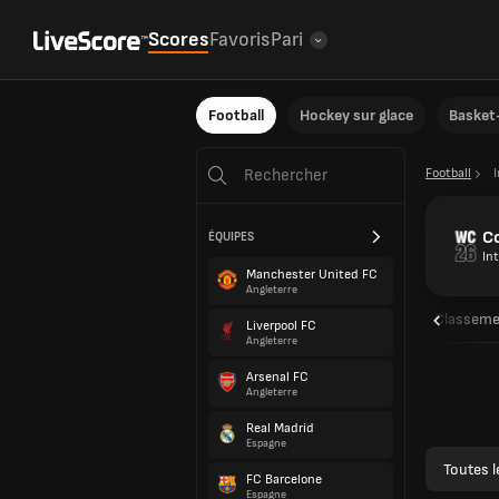
Scores
Favoris
Pari
Football
Hockey sur glace
Basket-
Football
C
ÉQUIPES
In
Manchester United FC
Angleterre
Aperçu
Rencontres
Résultats
Classeme
Liverpool FC
Angleterre
Arsenal FC
Toutes l
Angleterre
Real Madrid
Espagne
Buts
FC Barcelone
#
Joueu
Espagne