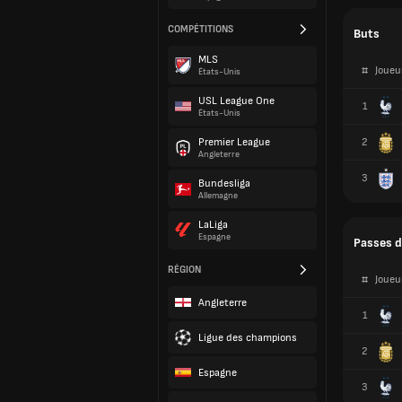
COMPÉTITIONS
1
MLS
2
États-Unis
USL League One
3
États-Unis
Premier League
Angleterre
Passes d
Bundesliga
Allemagne
#
Joueu
LaLiga
Espagne
1
RÉGION
2
Angleterre
3
Ligue des champions
Espagne
Tirs cad