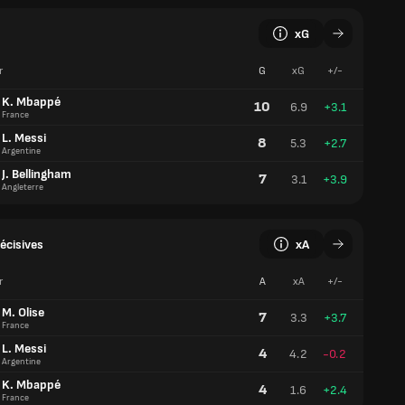
K. Mbappé
10
6.9
+3.1
France
L. Messi
8
5.3
+2.7
Argentine
J. Bellingham
7
3.1
+3.9
Angleterre
écisives
xA
r
A
xA
+/-
M. Olise
7
3.3
+3.7
France
L. Messi
4
4.2
-0.2
Argentine
K. Mbappé
4
1.6
+2.4
France
rés