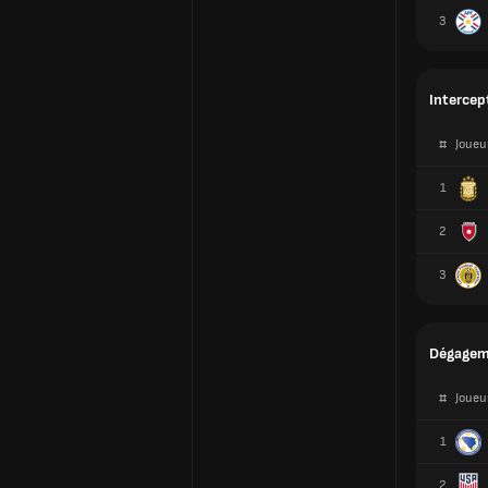
Intercep
#
Joueu
1
2
3
Dégagem
#
Joueu
1
2
3