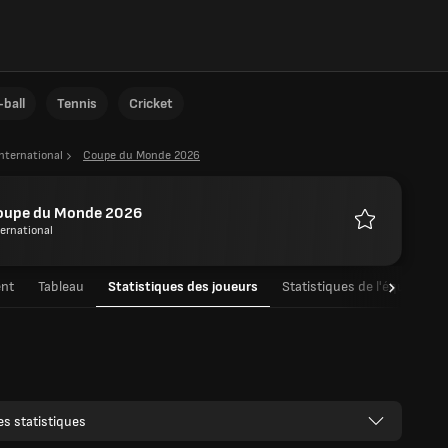
ball
Tennis
Cricket
International
Coupe du Monde 2026
oupe du Monde 2026
ternational
Favoris
nt
Tableau
Statistiques des joueurs
Statistiques de l'équipe
es statistiques
xG
r
G
xG
+/-