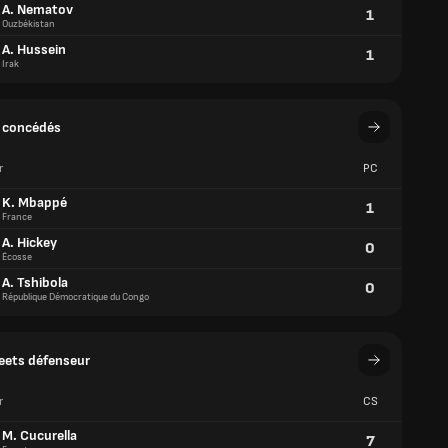
s concédés
r
PC
K. Mbappé
1
France
A. Hickey
0
Écosse
A. Tshibola
0
République Démocratique du Congo
eets défenseur
r
CS
M. Cucurella
7
Espagne
P. Cubarsí
7
Espagne
A. Laporte
5