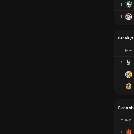
Penalty
#
Joueu
1
2
2
Clean sh
#
Joueu
1
1
3