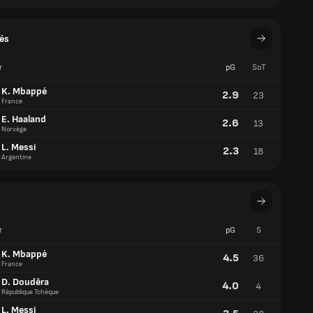
r
pG
SoT
K. Mbappé
2.9
23
France
E. Haaland
2.6
13
Norvège
L. Messi
2.3
18
Argentine
r
pG
S
K. Mbappé
4.5
36
France
D. Douděra
4.0
4
République Tchèque
L. Messi
3.5
28
Argentine
 réussis