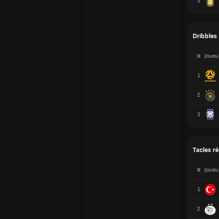
#
Joueu
1
2
3
Tacles r
#
Joueu
1
2
3