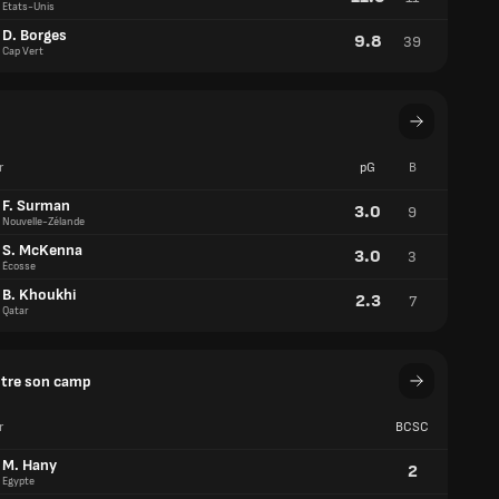
r
pG
B
F. Surman
3.0
9
Nouvelle-Zélande
S. McKenna
3.0
3
Écosse
B. Khoukhi
2.3
7
Qatar
ntre son camp
r
BCSC
M. Hany
2
Egypte
A. Nematov
1
Ouzbékistan
A. Hussein
1
Irak