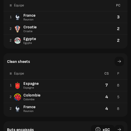
#
Équipe
PC
France
3
1
Reunion
Croatie
2
2
Croatie
Egypte
2
2
Egypte
Clean sheets
#
Équipe
CS
P
Espagne
7
8
1
Espagne
Colombie
4
5
2
Colombie
France
4
8
2
Reunion
Buts encaissés
xGC