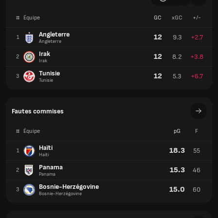
#
Équipe
GC
xGC
+/-
Angleterre
12
9.3
+2.7
1
Angleterre
Irak
12
8.2
+3.8
2
Irak
Tunisie
12
5.3
+6.7
3
Tunisie
Fautes commises
#
Équipe
pG
F
Haïti
18.3
55
1
Haïti
Panama
15.3
46
2
Panama
Bosnie-Herzégovine
15.0
60
3
Bosnie-Herzégovine