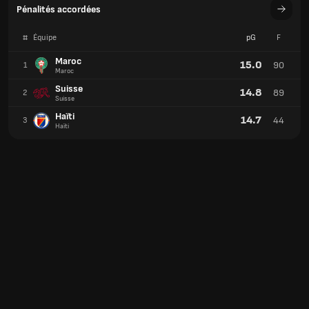
Pénalités accordées
#
Équipe
pG
F
Maroc
15.0
90
1
Maroc
Suisse
14.8
89
2
Suisse
Haïti
14.7
44
3
Haïti