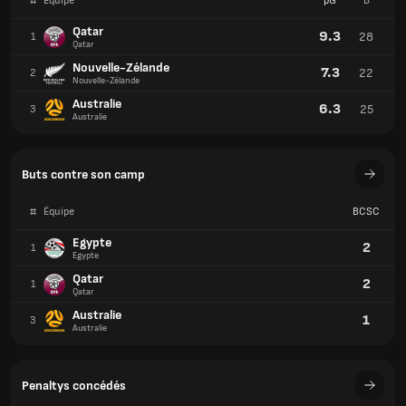
#
Équipe
pG
B
Qatar
9.3
28
1
Qatar
Nouvelle-Zélande
7.3
22
2
Nouvelle-Zélande
Australie
6.3
25
3
Australie
Buts contre son camp
#
Équipe
BCSC
Egypte
2
1
Egypte
Qatar
2
1
Qatar
Australie
1
3
Australie
Penaltys concédés