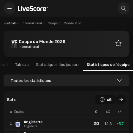
Football
International
Coupe du Monde 2026
Coupe du Monde 2026
International
Favoris
ment
Tableau
Statistiques des joueurs
Statistiques de l'équipe
Toutes les statistiques
Buts
xG
#
Équipe
G
xG
+/-
Angleterre
20
14.3
+5.7
1
Angleterre