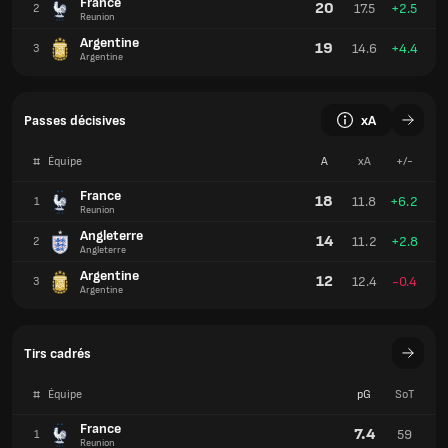
France
20
17.5
+2.5
2
Reunion
Argentine
19
14.6
+4.4
3
Argentine
Passes décisives
xA
#
Équipe
A
xA
+/-
France
18
11.8
+6.2
1
Reunion
Angleterre
14
11.2
+2.8
2
Angleterre
Argentine
12
12.4
-0.4
3
Argentine
Tirs cadrés
#
Équipe
pG
SoT
France
7.4
59
1
Reunion