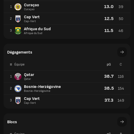
Curaçao
13.0
39
1
Curaçao
Cap Vert
12.5
50
2
Cap-Vert
Afrique du Sud
11.5
46
3
Afrique du Sud
Dégagements
#
Équipe
pG
C
Qatar
38.7
116
1
Qatar
Bosnie-Herzégovine
38.5
154
2
Bosnie-Herzégovine
Cap Vert
37.3
149
3
Cap-Vert
Blocs