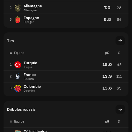
Allemagne
7.0
28
2
Allemagne
Espagne
6.8
54
3
Espagne
Tirs
#
Équipe
pG
S
Turquie
15.0
45
1
Turquie
France
13.9
111
2
Reunion
Colombie
13.8
69
3
Colombie
Dribbles réussis
#
Équipe
pG
D
Côte d´Ivoire