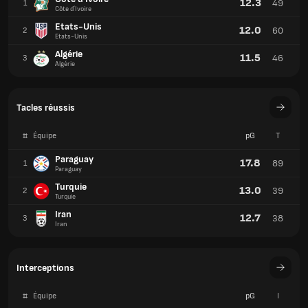
12.3
49
1
Côte d´Ivoire
Etats-Unis
12.0
60
2
Etats-Unis
Algérie
11.5
46
3
Algérie
Tacles réussis
#
Équipe
pG
T
Paraguay
17.8
89
1
Paraguay
Turquie
13.0
39
2
Turquie
Iran
12.7
38
3
Iran
Interceptions
#
Équipe
pG
I