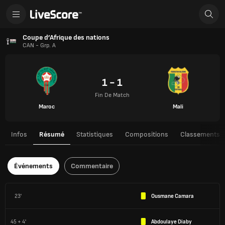
Coupe d’Afrique des nations
CAN - Grp. A
1 - 1
Fin De Match
Maroc
Mali
Infos
Résumé
Statistiques
Compositions
Classements
Événements
Commentaire
23'
Ousmane Camara
45 + 4'
Abdoulaye Diaby