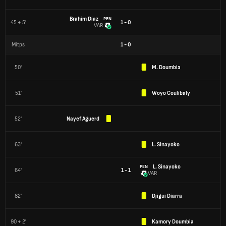
Brahim Díaz
PEN
45 + 5'
1 - 0
VAR
Mitps
1
-
0
50'
M. Doumbia
51'
Woyo Coulibaly
52'
Nayef Aguerd
63'
L. Sinayoko
L. Sinayoko
PEN
64'
1 - 1
VAR
82'
Djigui Diarra
90 + 2'
Kamory Doumbia