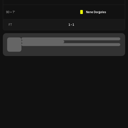
90 + 7'
Nene Dorgeles
FT
1
-
1