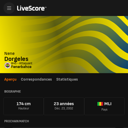
Nene
Dorgeles
#45 - Attaquant
Fenerbahce
Aperçu
Correspondances
Statistiques
BIOGRAPHIE
174 cm
23 années
MLI
Hauteur
Déc. 23, 2002
Pays
PROCHAIN MATCH