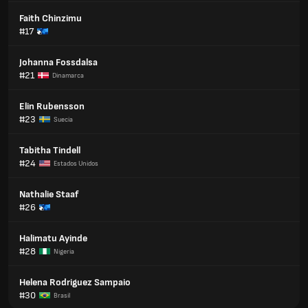
Faith Chinzimu
#17
Johanna Fossdalsa
#21
Dinamarca
Elin Rubensson
#23
Suecia
Tabitha Tindell
#24
Estados Unidos
Nathalie Staaf
#26
Halimatu Ayinde
#28
Nigeria
Helena Rodriguez Sampaio
#30
Brasil