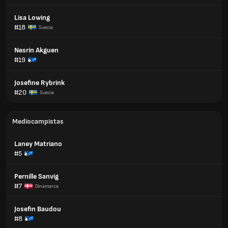
Lisa Lowing
#18
Suecia
Nesrin Akguen
#19
Josefine Rybrink
#20
Suecia
Mediocampistas
Laney Matriano
#5
Pernille Sanvig
#7
Dinamarca
Josefin Baudou
#8