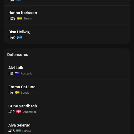
Hanna Karlsson
#29
Suecia
Disa Hellwig
#40
Defensores
Aivi Luik
#3
Australia
Emma Ostlund
#4
Suecia
Stine Sandbech
#12
Dinamarca
Alva Selerud
#15
Suecia