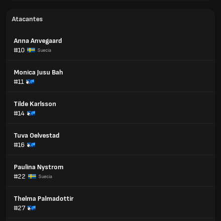
Atacantes
Anna Anvegaard
#10
Suecia
Monica Jusu Bah
#11
Tilde Karlsson
#14
Tuva Oelvestad
#16
Paulina Nystrom
#22
Suecia
Thelma Palmadottir
#27