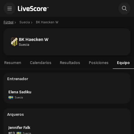
Fútbol
Suecia
BK Haecken W
BK Haecken W
Suecia
Resumen
Calendarios
Resultados
Posiciones
Equipo
Entrenador
Elena Sadiku
Suecia
Arqueros
Jennifer Falk
#13
Suecia