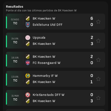
Resultados
Ponte al día con los últimos partidos de BK Haecken W
6
BK Haecken W
02 AGO.
TC
0
Eskilstuna Utd DFF
2
Uppsala
24 JUN.
TC
3
BK Haecken W
2
BK Haecken W
18 JUN.
TC
0
FC Rosengaard W
0
Hammarby IF W
13 JUN.
TC
1
BK Haecken W
0
Kristianstads DFF W
31 MAY.
TC
3
BK Haecken W