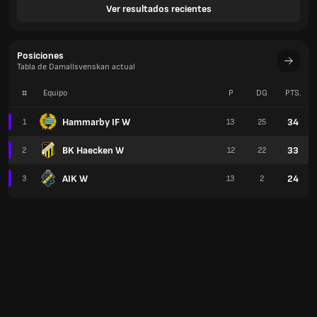
Ver resultados recientes
Posiciones
Tabla de Damallsvenskan actual
#
Equipo
P
DG
PTS.
Hammarby IF W
34
1
13
25
BK Haecken W
33
2
12
22
AIK W
24
3
13
2