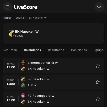
Fútbol
Suecia
BK Haecken W
BK Haecken W
Suecia
Resumen
Calendarios
Resultados
Posiciones
Equipo
Brommapojkarna W
15 AGO.
12:00
BK Haecken W
Favorit
BK Haecken W
23 AGO.
11:00
AIK W
Favorit
FC Rosengaard W
29 AGO.
12:00
BK Haecken W
Favorit