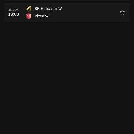
BK Haecken W
15 NOV.
13:00
Pitea W
Favorit