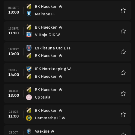
BK Haecken W
06 SEPT.
13:00
Malmoe FF
Favorit
BK Haecken W
13 SEPT.
11:00
Vittsjo GIK W
Favorit
Eskilstuna Utd DFF
19 SEPT.
13:00
BK Haecken W
Favorit
IFK Norrkoeping W
26 SEPT.
14:00
BK Haecken W
Favorit
BK Haecken W
04 OCT.
13:00
Uppsala
Favorit
BK Haecken W
18 OCT.
11:00
Hammarby IF W
Favorit
Vaexjoe W
23 OCT.