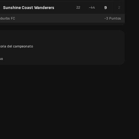
Sunshine Coast Wanderers
9
22
-44
2
3
uburbs FC
-3
Puntos
toria del campeonato
so