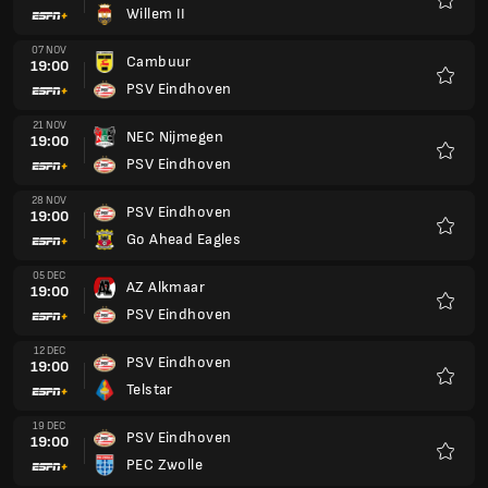
Willem II
Favour
07 NOV
Cambuur
19:00
PSV Eindhoven
Favour
21 NOV
NEC Nijmegen
19:00
PSV Eindhoven
Favour
28 NOV
PSV Eindhoven
19:00
Go Ahead Eagles
Favour
05 DEC
AZ Alkmaar
19:00
PSV Eindhoven
Favour
12 DEC
PSV Eindhoven
19:00
Telstar
Favour
19 DEC
PSV Eindhoven
19:00
PEC Zwolle
Favour