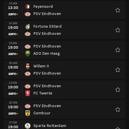
10 JAN
Feyenoord
13:30
PSV Eindhoven
Favour
16 JAN
Fortuna Sittard
19:00
PSV Eindhoven
Favour
23 JAN
PSV Eindhoven
19:00
ADO Den Haag
Favour
30 JAN
Willem II
19:00
PSV Eindhoven
Favour
13 FEB
PSV Eindhoven
19:00
FC Twente
Favour
20 FEB
PSV Eindhoven
19:00
Cambuur
Favour
27 FEB
Sparta Rotterdam
19:00