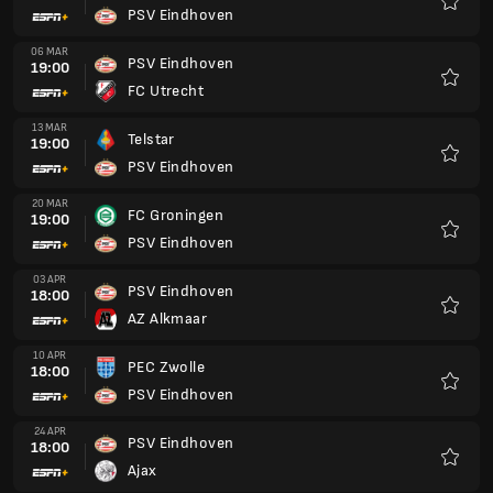
PSV Eindhoven
Favour
06 MAR
PSV Eindhoven
19:00
FC Utrecht
Favour
13 MAR
Telstar
19:00
PSV Eindhoven
Favour
20 MAR
FC Groningen
19:00
PSV Eindhoven
Favour
03 APR
PSV Eindhoven
18:00
AZ Alkmaar
Favour
10 APR
PEC Zwolle
18:00
PSV Eindhoven
Favour
24 APR
PSV Eindhoven
18:00
Ajax
Favour