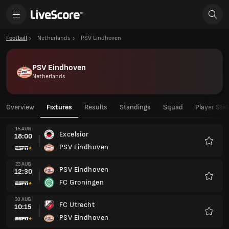
Football
Netherlands
PSV Eindhoven
PSV Eindhoven
Netherlands
Overview
Fixtures
Results
Standings
Squad
Player Stat
15 AUG
Excelsior
18:00
PSV Eindhoven
Favour
23 AUG
PSV Eindhoven
12:30
FC Groningen
Favour
30 AUG
FC Utrecht
10:15
PSV Eindhoven
Favour