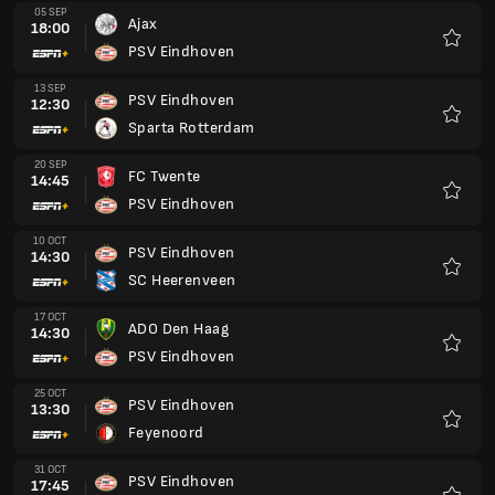
05 SEP
Ajax
18:00
PSV Eindhoven
Favour
13 SEP
PSV Eindhoven
12:30
Sparta Rotterdam
Favour
20 SEP
FC Twente
14:45
PSV Eindhoven
Favour
10 OCT
PSV Eindhoven
14:30
SC Heerenveen
Favour
17 OCT
ADO Den Haag
14:30
PSV Eindhoven
Favour
25 OCT
PSV Eindhoven
13:30
Feyenoord
Favour
31 OCT
PSV Eindhoven
17:45