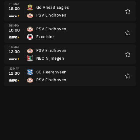
01 MAY
Go Ahead Eagles
18:00
PSV Eindhoven
Favour
08 MAY
PSV Eindhoven
18:00
Excelsior
Favour
16 MAY
PSV Eindhoven
12:30
NEC Nijmegen
Favour
23 MAY
SC Heerenveen
12:30
PSV Eindhoven
Favour