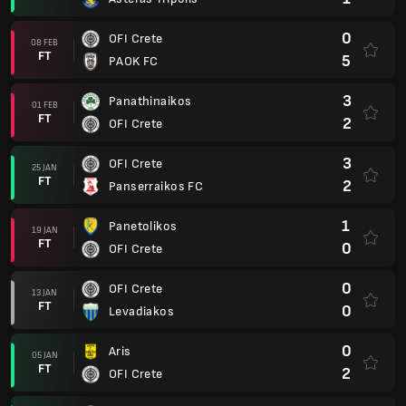
0
OFI Crete
08 FEB
FT
5
PAOK FC
3
Panathinaikos
01 FEB
FT
2
OFI Crete
3
OFI Crete
25 JAN
FT
2
Panserraikos FC
1
Panetolikos
19 JAN
FT
0
OFI Crete
0
OFI Crete
13 JAN
FT
0
Levadiakos
0
Aris
05 JAN
FT
2
OFI Crete