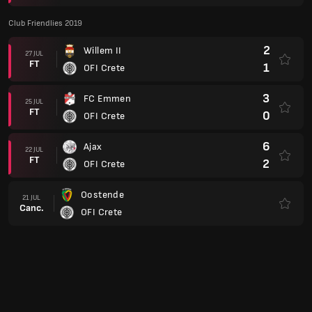
Club Friendlies 2019
2
Willem II
27 JUL
FT
1
OFI Crete
3
FC Emmen
25 JUL
FT
0
OFI Crete
6
Ajax
22 JUL
FT
2
OFI Crete
Oostende
21 JUL
Canc.
OFI Crete