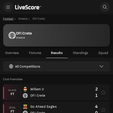
Football
Greece
OFI Crete
OFI Crete
Greece
Overview
Fixtures
Results
Standings
Squad
All Competitions
Club Friendlies
2
Willem II
01 AUG
FT
1
OFI Crete
4
Go Ahead Eagles
25 JUL
FT
0
OFI Crete