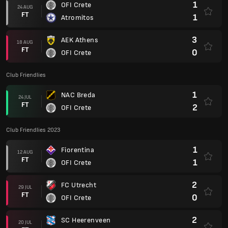
1
OFI Crete
24 AUG
FT
1
Atromitos
3
AEK Athens
18 AUG
FT
0
OFI Crete
Club Friendlies
1
NAC Breda
24 JUL
FT
2
OFI Crete
Club Friendlies 2023
1
Fiorentina
12 AUG
FT
1
OFI Crete
2
FC Utrecht
29 JUL
FT
0
OFI Crete
2
SC Heerenveen
20 JUL