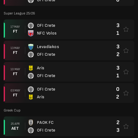
Super League 25/26
3
OFI Crete
17 MAY
FT
1
NFC Volos
3
Levadiakos
13 MAY
FT
2
OFI Crete
3
Aris
10 MAY
FT
1
OFI Crete
0
OFI Crete
03 MAY
FT
2
Aris
Greek Cup
2
PAOK FC
25 APR
AET
3
OFI Crete