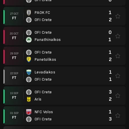
1
PAOK FC
27 OCT
FT
2
OFI Crete
0
OFI Crete
20 OCT
FT
1
Panathinaikos
1
OFI Crete
29 SEP
FT
2
Panetolikos
1
Levadiakos
22 SEP
FT
1
OFI Crete
3
OFI Crete
15 SEP
FT
2
Aris
1
NFC Volos
01 SEP
FT
3
OFI Crete