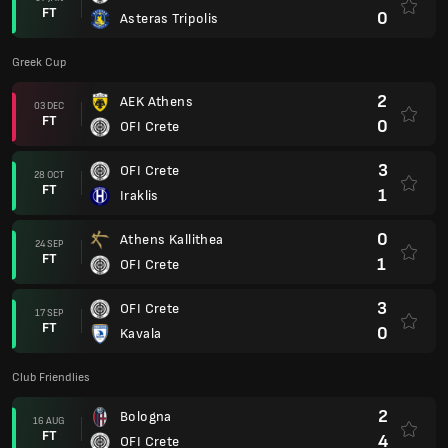
FT
0
Asteras Tripolis
Greek Cup
2
AEK Athens
03 DEC
FT
0
OFI Crete
3
OFI Crete
28 OCT
FT
1
Iraklis
0
Athens Kallithea
24 SEP
FT
1
OFI Crete
3
OFI Crete
17 SEP
FT
0
Kavala
Club Friendlies
2
Bologna
16 AUG
FT
4
OFI Crete