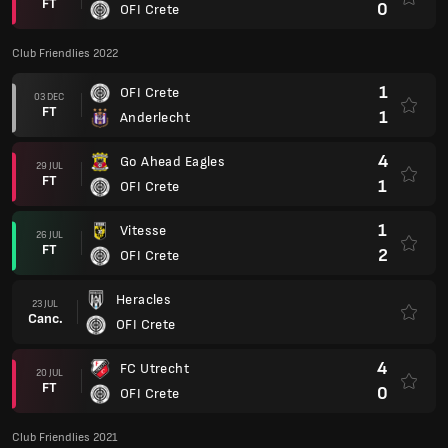
FT
0
OFI Crete
Club Friendlies 2022
1
OFI Crete
03 DEC
FT
1
Anderlecht
4
Go Ahead Eagles
29 JUL
FT
1
OFI Crete
1
Vitesse
26 JUL
FT
2
OFI Crete
Heracles
23 JUL
Canc.
OFI Crete
4
FC Utrecht
20 JUL
FT
0
OFI Crete
Club Friendlies 2021