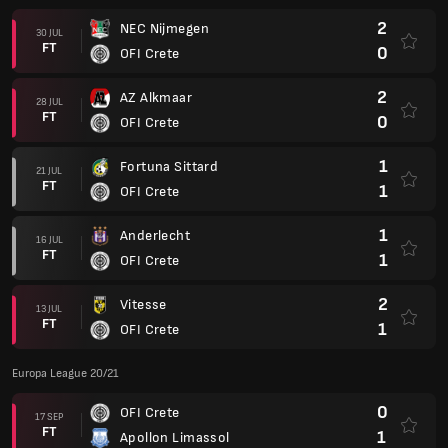
2
NEC Nijmegen
30 JUL
FT
0
OFI Crete
2
AZ Alkmaar
28 JUL
FT
0
OFI Crete
1
Fortuna Sittard
21 JUL
FT
1
OFI Crete
1
Anderlecht
16 JUL
FT
1
OFI Crete
2
Vitesse
13 JUL
FT
1
OFI Crete
Europa League 20/21
0
OFI Crete
17 SEP
FT
1
Apollon Limassol