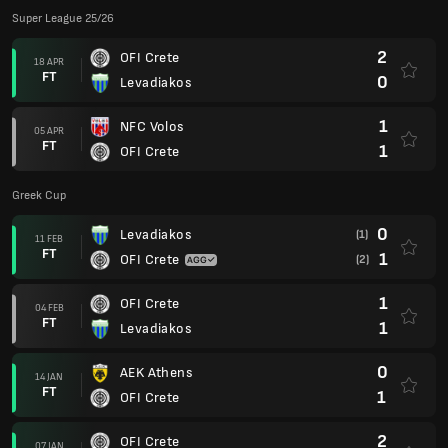
Super League 25/26
2
OFI Crete
18 APR
FT
0
Levadiakos
1
NFC Volos
05 APR
FT
1
OFI Crete
Greek Cup
0
Levadiakos
(1)
11 FEB
FT
1
OFI Crete
(2)
1
OFI Crete
04 FEB
FT
1
Levadiakos
0
AEK Athens
14 JAN
FT
1
OFI Crete
2
OFI Crete
07 JAN