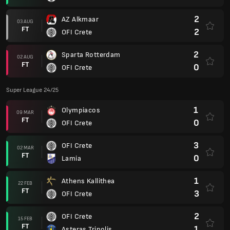
2
AZ Alkmaar
03 AUG
FT
2
OFI Crete
2
Sparta Rotterdam
02 AUG
FT
0
OFI Crete
Super League 24/25
1
Olympiacos
09 MAR
FT
0
OFI Crete
3
OFI Crete
02 MAR
FT
0
Lamia
1
Athens Kallithea
22 FEB
FT
3
OFI Crete
2
OFI Crete
15 FEB
FT
1
Asteras Tripolis