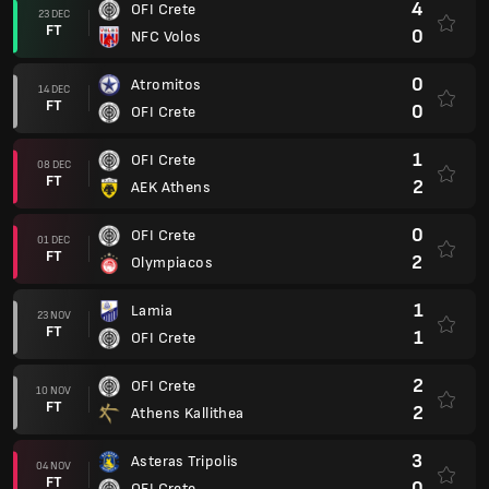
4
OFI Crete
23 DEC
FT
0
NFC Volos
0
Atromitos
14 DEC
FT
0
OFI Crete
1
OFI Crete
08 DEC
FT
2
AEK Athens
0
OFI Crete
01 DEC
FT
2
Olympiacos
1
Lamia
23 NOV
FT
1
OFI Crete
2
OFI Crete
10 NOV
FT
2
Athens Kallithea
3
Asteras Tripolis
04 NOV
FT
0
OFI Crete