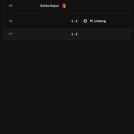
56'
Enriko Kajari
81'
1 - 2
M. Limberg
FT
1
-
2