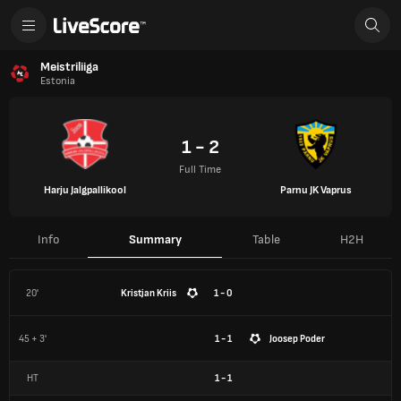
Meistriliiga
Estonia
1 - 2
Full Time
Harju Jalgpallikool
Parnu JK Vaprus
Info
Summary
Table
H2H
20'
Kristjan Kriis
1 - 0
45 + 3'
1 - 1
Joosep Poder
HT
1
-
1