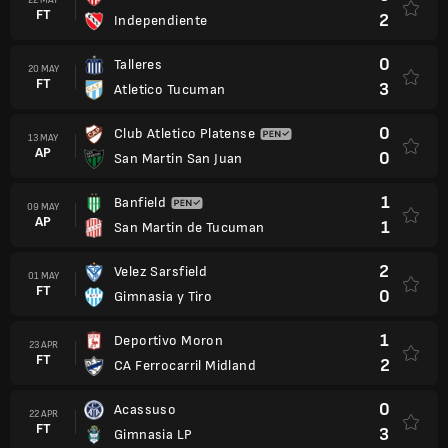
FT
2
Independiente
0
Talleres
20 MAY
FT
3
Atletico Tucuman
0
Club Atletico Platense
13 MAY
AP
0
San Martin San Juan
1
Banfield
09 MAY
AP
1
San Martin de Tucuman
2
Velez Sarsfield
01 MAY
FT
0
Gimnasia y Tiro
1
Deportivo Moron
23 APR
FT
2
CA Ferrocarril Midland
0
Acassuso
22 APR
FT
3
Gimnasia LP