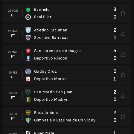
3
Banfield
26 MAR
FT
0
Real Pilar
2
Atletico Tucuman
25 MAR
FT
1
Sportivo Barracas
5
San Lorenzo de Almagro
21 MAR
FT
0
Deportivo Rincon
0
Godoy Cruz
26 FEB
FT
1
Deportivo Moron
2
San Martin San Juan
25 FEB
FT
0
Deportivo Madryn
2
Boca Juniors
25 FEB
FT
0
Gimnasia y Esgrima de Chivilcoy
1
River Plate