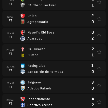
01 APR
FT
1
CA Chaco For Ever
2
Union
31 MAR
FT
0
Agropecuario
0
Newell's Old Boys
29 MAR
FT
2
Acassuso
2
CA Huracan
29 MAR
FT
1
Olimpo
1
Racing Club
29 MAR
FT
0
San Martin de Formosa
3
Belgrano
28 MAR
FT
0
Atletico Rafaela
4
Independiente
27 MAR
FT
2
Sportivo Atenas