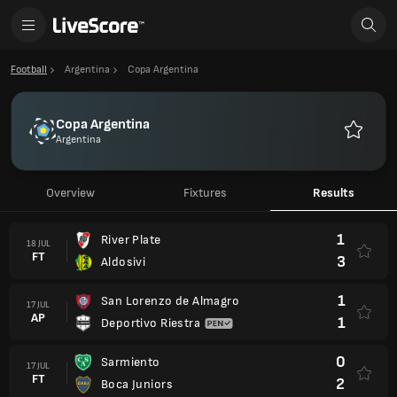
Football
Argentina
Copa Argentina
Copa Argentina
Argentina
Favourit
Overview
Fixtures
Results
1
River Plate
18 JUL
FT
3
Aldosivi
1
San Lorenzo de Almagro
17 JUL
AP
1
Deportivo Riestra
0
Sarmiento
17 JUL
FT
2
Boca Juniors