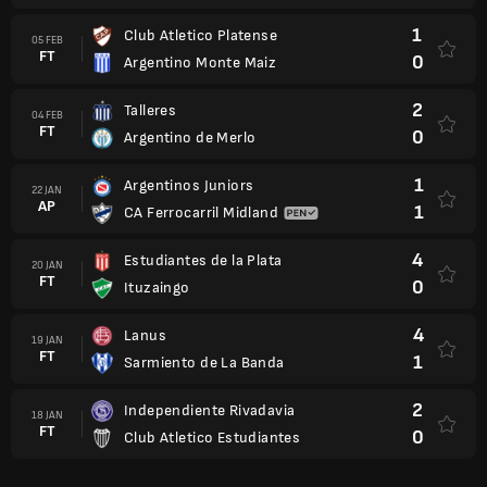
1
Club Atletico Platense
05 FEB
FT
0
Argentino Monte Maiz
2
Talleres
04 FEB
FT
0
Argentino de Merlo
1
Argentinos Juniors
22 JAN
AP
1
CA Ferrocarril Midland
4
Estudiantes de la Plata
20 JAN
FT
0
Ituzaingo
4
Lanus
19 JAN
FT
1
Sarmiento de La Banda
2
Independiente Rivadavia
18 JAN
FT
0
Club Atletico Estudiantes