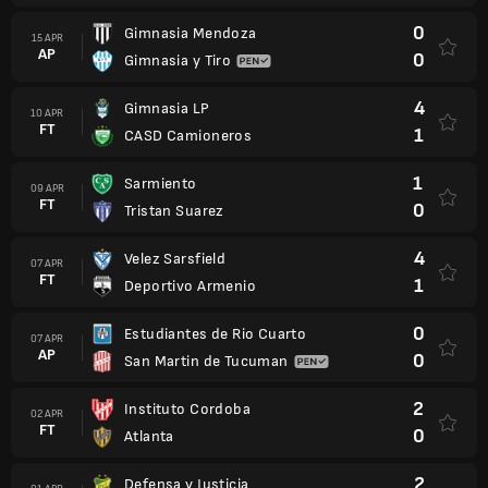
0
Gimnasia Mendoza
15 APR
AP
0
Gimnasia y Tiro
4
Gimnasia LP
10 APR
FT
1
CASD Camioneros
1
Sarmiento
09 APR
FT
0
Tristan Suarez
4
Velez Sarsfield
07 APR
FT
1
Deportivo Armenio
0
Estudiantes de Rio Cuarto
07 APR
AP
0
San Martin de Tucuman
2
Instituto Cordoba
02 APR
FT
0
Atlanta
2
Defensa y Justicia