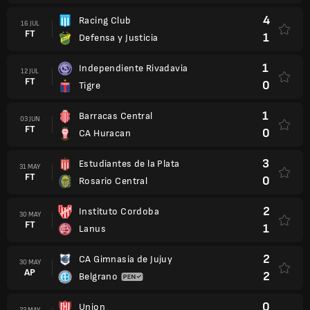
4
Racing Club
16 JUL
FT
1
Defensa y Justicia
1
Independiente Rivadavia
12 JUL
FT
0
Tigre
1
Barracas Central
03 JUN
FT
0
CA Huracan
3
Estudiantes de la Plata
31 MAY
FT
0
Rosario Central
2
Instituto Cordoba
30 MAY
FT
1
Lanus
2
CA Gimnasia de Jujuy
30 MAY
AP
2
Belgrano
0
Union
22 MAY