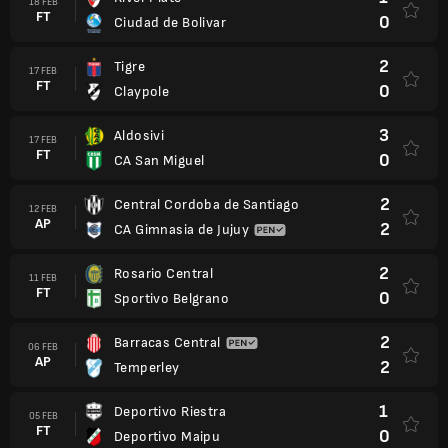
18 FEB
FT
0
Ciudad de Bolivar
2
Tigre
17 FEB
FT
0
Claypole
3
Aldosivi
17 FEB
FT
0
CA San Miguel
2
Central Cordoba de Santiago
12 FEB
AP
2
CA Gimnasia de Jujuy
2
Rosario Central
11 FEB
FT
0
Sportivo Belgrano
2
Barracas Central
06 FEB
AP
2
Temperley
1
Deportivo Riestra
05 FEB
FT
0
Deportivo Maipu