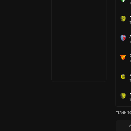
T
T
T
T
T
T
TEAMMITG
A