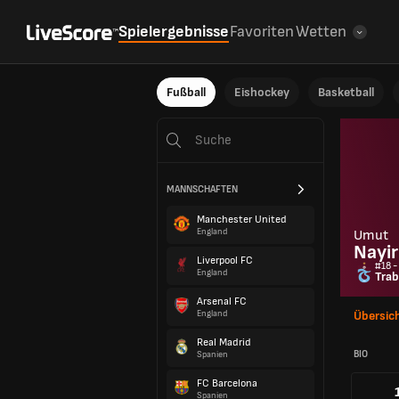
Spielergebnisse
Favoriten
Wetten
Fußball
Eishockey
Basketball
MANNSCHAFTEN
Manchester United
England
Umut
Nayir
Liverpool FC
#18 -
England
Tra
Arsenal FC
England
Übersic
Real Madrid
BIO
Spanien
FC Barcelona
Spanien