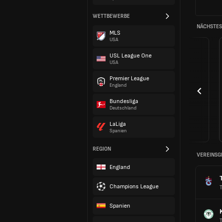
WETTBEWERBE
NÄCHSTES 
MLS
USA
USL League One
USA
Premier League
England
Bundesliga
Deutschland
LaLiga
Spanien
REGION
VEREINSG
England
Champions League
T
Spanien
T