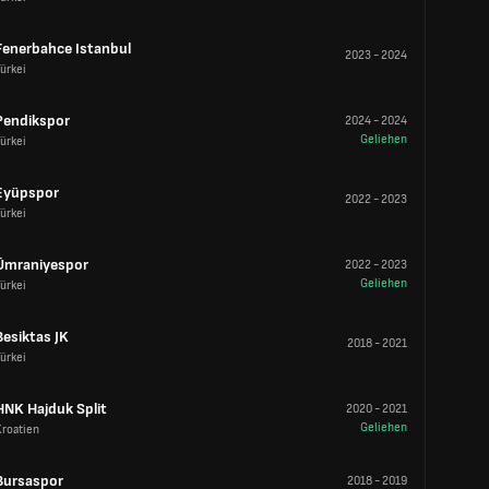
Fenerbahce Istanbul
2023
-
2024
ürkei
Pendikspor
2024
-
2024
Geliehen
ürkei
Eyüpspor
2022
-
2023
ürkei
Ümraniyespor
2022
-
2023
Geliehen
ürkei
Besiktas JK
2018
-
2021
ürkei
HNK Hajduk Split
2020
-
2021
Geliehen
Kroatien
Bursaspor
2018
-
2019