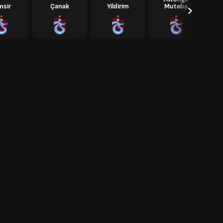
msir
Çanak
Yildirim
Muteba