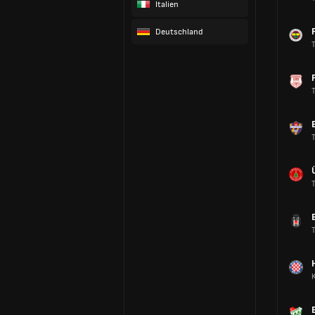
Italien
Deutschland
T
T
T
T
T