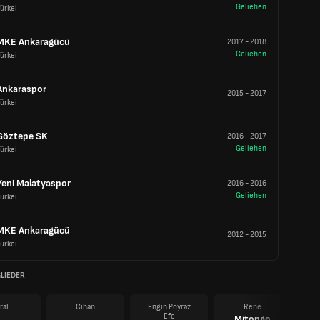
Geliehen
ürkei
MKE Ankaragücü
2017
-
2018
Geliehen
ürkei
Ankaraspor
2015
-
2017
ürkei
Göztepe SK
2016
-
2017
Geliehen
ürkei
Yeni Malatyaspor
2016
-
2016
Geliehen
ürkei
MKE Ankaragücü
2012
-
2015
ürkei
LIEDER
ral
Cihan
Engin Poyraz
Rene
Efe
Mitongo