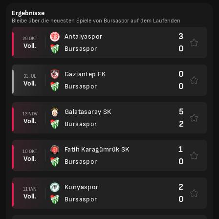
Ergebnisse
Bleibe über die neuesten Spiele von Bursaspor auf dem Laufenden
3
Antalyaspor
29 OKT
Voll.
0
Bursaspor
0
Gaziantep FK
31 JUL
Voll.
0
Bursaspor
5
Galatasaray SK
13 NOV
Voll.
2
Bursaspor
1
Fatih Karagümrük SK
10 OKT
Voll.
0
Bursaspor
2
Konyaspor
11 JAN
Voll.
0
Bursaspor