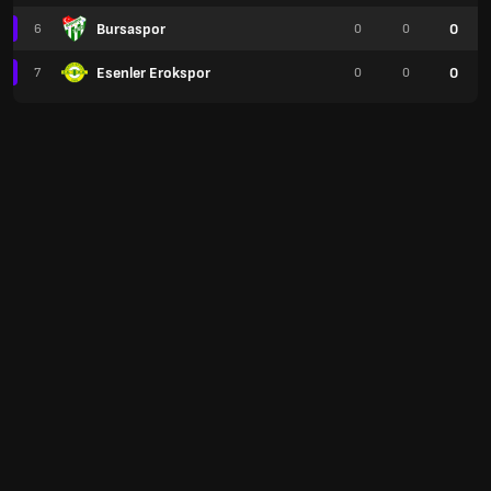
Bursaspor
0
6
0
0
Esenler Erokspor
0
7
0
0