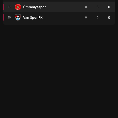
Ümraniyespor
0
19
0
0
Van Spor FK
0
20
0
0