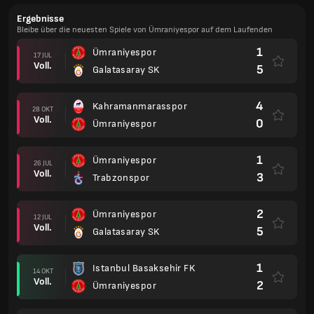
Ergebnisse
Bleibe über die neuesten Spiele von Ümraniyespor auf dem Laufenden
1
Ümraniyespor
17 JUL
Voll.
5
Galatasaray SK
4
Kahramanmarasspor
28 OKT
Voll.
0
Ümraniyespor
1
Ümraniyespor
26 JUL
Voll.
3
Trabzonspor
2
Ümraniyespor
12 JUL
Voll.
5
Galatasaray SK
1
Istanbul Basaksehir FK
14 OKT
Voll.
2
Ümraniyespor