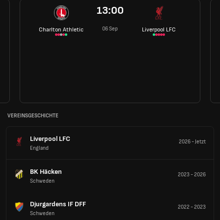
13:00
06 Sep
Charlton Athletic
Liverpool LFC
VEREINSGESCHICHTE
Liverpool LFC
2026
-
Jetzt
England
BK Häcken
2023
-
2026
Schweden
Djurgardens IF DFF
2022
-
2023
Schweden