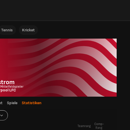
Tennis
Kricket
strom
 Mittelfeldspieler
rpool LFC
ht
Spiele
Statistiken
Comp-
Teamrang
Rang