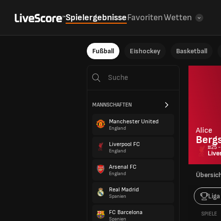
Spielergebnisse
Favoriten
Wetten
Fußball
Eishockey
Basketball
MANNSCHAFTEN
Manchester United
England
Alice
Berg
Liverpool FC
#25 -
England
Live
Arsenal FC
England
Übersic
Real Madrid
Liga
Spanien
FC Barcelona
SPIELE
Spanien