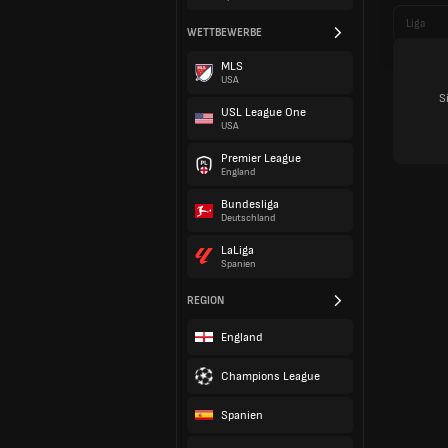
Liga
WETTBEWERBE
MLS
USA
S
USL League One
USA
Premier League
England
Bundesliga
Deutschland
LaLiga
Spanien
REGION
England
Champions League
Spanien