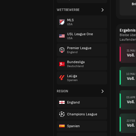
Br
WETTBEWERBE
MLS
USA
Ergebnis
USL League One
Bleibe üb
USA
Laufende
Premier League
31 MAI
England
Voll.
Bundesliga
Deutschland
10 MAI
LaLiga
Voll.
Spanien
REGION
05 APR
Voll.
England
Champions League
22 FEB
Voll.
Spanien