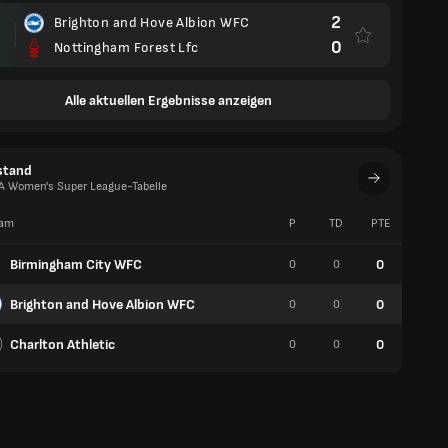
2
Brighton and Hove Albion WFC
0
Nottingham Forest Lfc
Alle aktuellen Ergebnisse anzeigen
stand
FA Women's Super League-Tabelle
am
P
TD
PTE
S
Birmingham City WFC
0
0
0
0
Brighton and Hove Albion WFC
0
0
0
0
Charlton Athletic
0
0
0
0