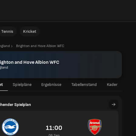
Tennis
Kricket
ngland
Brighton and Hove Albion WFC
ighton and Hove Albion WFC
gland
ht
Spielpläne
Ergebnisse
Tabellenstand
Kader
hender Spielplan
11:00
06 Sep