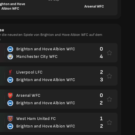
ighton and Hove
Arsenal WFC
Albion WFC
se
er die neuesten Spiele von Brighton and Hove Albion WFC auf dem
n
0
Brighton and Hove Albion WFC
4
Manchester City WFC
2
Liverpool LFC
3
Brighton and Hove Albion WFC
0
Arsenal WFC
2
Brighton and Hove Albion WFC
1
West Ham United FC
2
Brighton and Hove Albion WFC