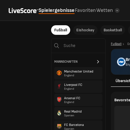
Spielergebnisse
Favoriten
Wetten
Fußball
Eishockey
Basketball
Fußball
E
Br
MANNSCHAFTEN
En
Manchester United
England
Übersic
Liverpool FC
England
Arsenal FC
Bevorste
England
Real Madrid
Spanien
FC Barcelona
Spanien