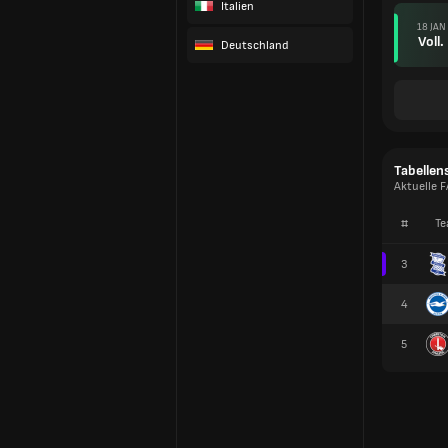
Italien
18 JAN
Voll.
Deutschland
Tabellen
Aktuelle 
#
Te
3
4
5