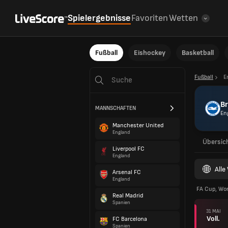
Spielergebnisse
Favoriten
Wetten
Fußball
Eishockey
Basketball
Fußball
E
Br
MANNSCHAFTEN
En
Manchester United
England
Übersic
Liverpool FC
England
All
Arsenal FC
England
FA Cup, Wo
Real Madrid
Spanien
31 MAI
Voll.
FC Barcelona
Spanien