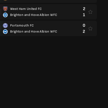
2
West Ham United FC
1
Brighton and Hove Albion WFC
0
Portsmouth FC
2
Brighton and Hove Albion WFC