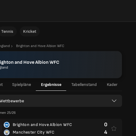
Tennis
Kricket
ngland
Brighton and Hove Albion WFC
ighton and Hove Albion WFC
gland
ht
Spielpläne
Ergebnisse
Tabellenstand
Kader
e Wettbewerbe
men 25/26
0
Brighton and Hove Albion WFC
4
Manchester City WFC