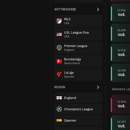
WETTBEWERBE
10 MAI
Voll.
MLS
USA
05 APR
USL League One
Voll.
USA
Premier League
England
22 FEB
Voll.
Bundesliga
Deutschland
18 JAN
LaLiga
Voll.
Spanien
REGION
Women's Le
England
12 NOV
Voll.
Champions League
Spanien
19 OKT
Voll.