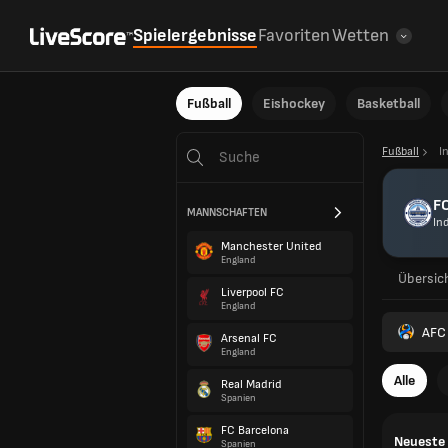
Spielergebnisse
Favoriten
Wetten
Fußball
Eishockey
Basketball
Fußball
I
F
MANNSCHAFTEN
In
Manchester United
England
Übersic
Liverpool FC
England
AFC
Arsenal FC
England
Alle
Real Madrid
Spanien
FC Barcelona
Neueste 
Spanien