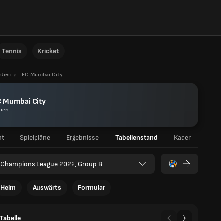
Tennis
Kricket
ndien
FC Mumbai City
C Mumbai City
dien
ht
Spielpläne
Ergebnisse
Tabellenstand
Kader
 Champions League 2022, Group B
Heim
Auswärts
Formular
Tabelle