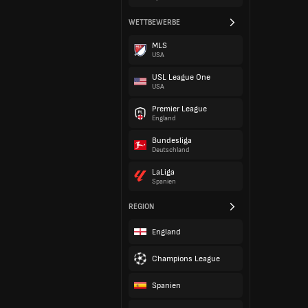
WETTBEWERBE
MLS
USA
USL League One
USA
Premier League
England
Bundesliga
Deutschland
LaLiga
Spanien
REGION
England
Champions League
Spanien