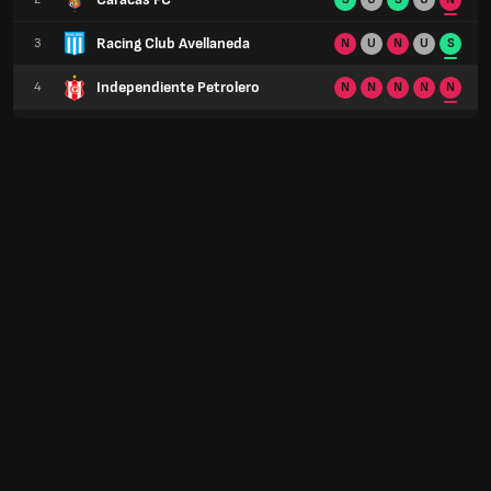
Racing Club Avellaneda
3
N
U
N
U
S
Independiente Petrolero
4
N
N
N
N
N