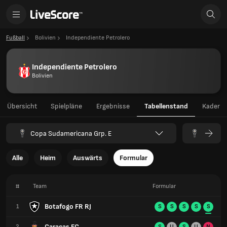
Fußball
Bolivien
Independiente Petrolero
Independiente Petrolero
Bolivien
Übersicht
Spielpläne
Ergebnisse
Tabellenstand
Kader
Copa Sudamericana Grp. E
Alle
Heim
Auswärts
Formular
#
Team
Formular
Botafogo FR RJ
1
S
S
S
S
S
Caracas FC
2
S
U
S
U
N