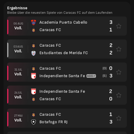
Ergebnisse
Bleibe über die neuesten Spiele von Caracas FC auf dem Laufenden
3
Academia Puerto Cabello
06 AUG
Voll.
1
Caracas FC
2
Caracas FC
03 AUG
Voll.
2
Estudiantes de Merida FC
0
Caracas FC
(0)
31 JUL
Voll.
3
Independiente Santa Fe
(5)
2
Independiente Santa Fe
24 JUL
Voll.
0
Caracas FC
1
Caracas FC
27 MAI
Voll.
3
Botafogo FR RJ