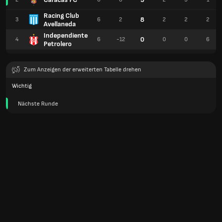
Racing Club
8
3
6
2
2
2
2
Avellaneda
Independiente
0
4
6
-12
0
0
6
Petrolero
Zum Anzeigen der erweiterten Tabelle drehen
Wichtig
Nächste Runde