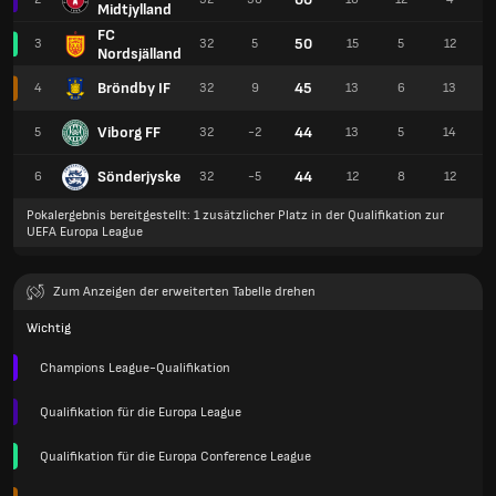
Midtjylland
FC
50
3
32
5
15
5
12
Nordsjälland
Bröndby IF
45
4
32
9
13
6
13
Viborg FF
44
5
32
-2
13
5
14
Sönderjyske
44
6
32
-5
12
8
12
Pokalergebnis bereitgestellt: 1 zusätzlicher Platz in der Qualifikation zur
UEFA Europa League
Zum Anzeigen der erweiterten Tabelle drehen
Wichtig
Champions League-Qualifikation
Qualifikation für die Europa League
Qualifikation für die Europa Conference League