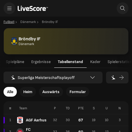
Fußball
Dänemark
Bröndby IF
Bröndby IF
Dänemark
Spielpläne
Ergebnisse
Tabellenstand
Kader
Spielerstatist
Superliga Meisterschaftsplayoff
Alle
Heim
Auswärts
Formular
#
Team
P
TD
PTE
S
U
N
AGF Aarhus
67
1
32
30
19
10
3
FC
60
2
32
36
16
12
4