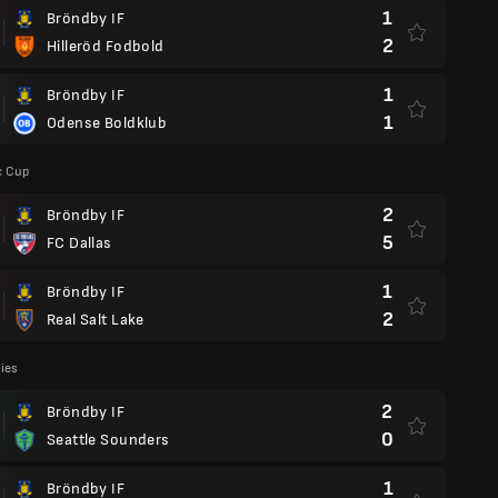
1
Bröndby IF
2
Hilleröd Fodbold
1
Bröndby IF
1
Odense Boldklub
c Cup
2
Bröndby IF
5
FC Dallas
1
Bröndby IF
2
Real Salt Lake
lies
2
Bröndby IF
0
Seattle Sounders
1
Bröndby IF