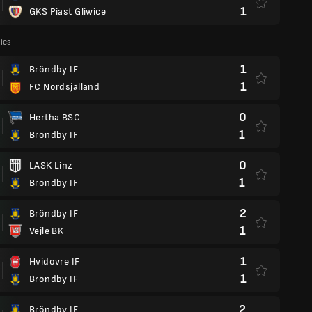
1
GKS Piast Gliwice
lies
1
Bröndby IF
1
FC Nordsjälland
0
Hertha BSC
1
Bröndby IF
0
LASK Linz
1
Bröndby IF
2
Bröndby IF
1
Vejle BK
1
Hvidovre IF
1
Bröndby IF
2
Bröndby IF