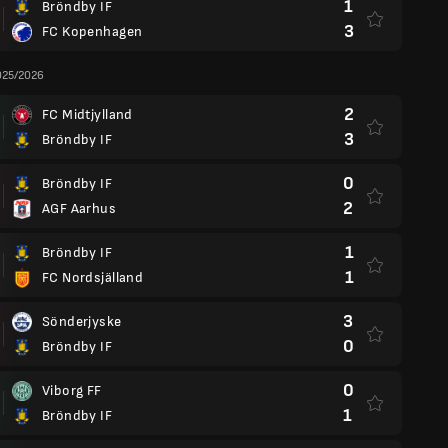
1
Bröndby IF
3
FC Kopenhagen
025/2026
2
FC Midtjylland
3
Bröndby IF
0
Bröndby IF
2
AGF Aarhus
1
Bröndby IF
1
FC Nordsjälland
3
Sönderjyske
0
Bröndby IF
0
Viborg FF
1
Bröndby IF