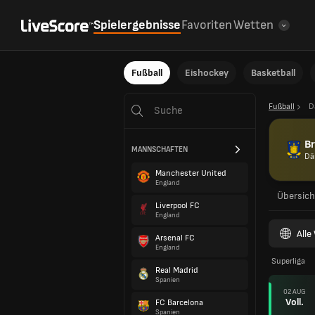
Spielergebnisse
Favoriten
Wetten
Fußball
Eishockey
Basketball
Fußball
D
Br
MANNSCHAFTEN
Dä
Manchester United
England
Übersich
Liverpool FC
England
All
Arsenal FC
England
Superliga
Real Madrid
Spanien
02 AUG
Voll.
FC Barcelona
Spanien