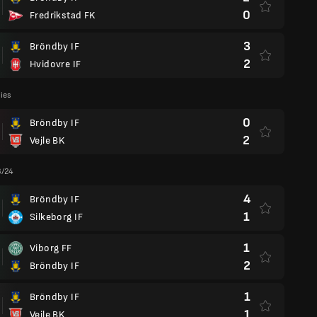
0
Fredrikstad FK
3
Bröndby IF
2
Hvidovre IF
lies
0
Bröndby IF
2
Vejle BK
3/24
4
Bröndby IF
1
Silkeborg IF
1
Viborg FF
2
Bröndby IF
1
Bröndby IF
1
Vejle BK