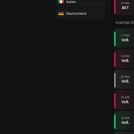
Italien
21 MAI
AET
Deutschland
Superliga 2
17 MAI
Voll.
10 MAI
Voll.
01 MAI
Voll.
26 APR
Voll.
22 APR
Voll.