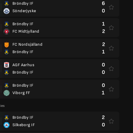
6
Bröndby IF
0
Sönderjyske
1
Bröndby IF
2
FC Midtjylland
2
FC Nordsjälland
1
Bröndby IF
0
AGF Aarhus
0
Bröndby IF
0
Bröndby IF
1
Viborg FF
lies
2
Bröndby IF
0
Silkeborg IF