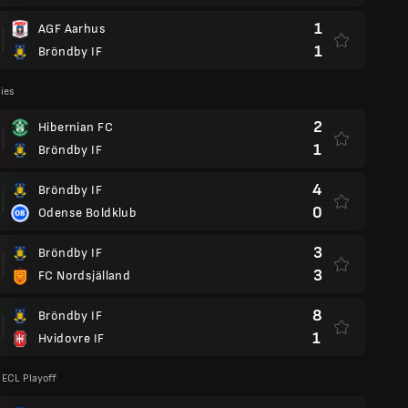
1
AGF Aarhus
1
Bröndby IF
lies
2
Hibernian FC
1
Bröndby IF
4
Bröndby IF
0
Odense Boldklub
3
Bröndby IF
3
FC Nordsjälland
8
Bröndby IF
1
Hvidovre IF
 ECL Playoff