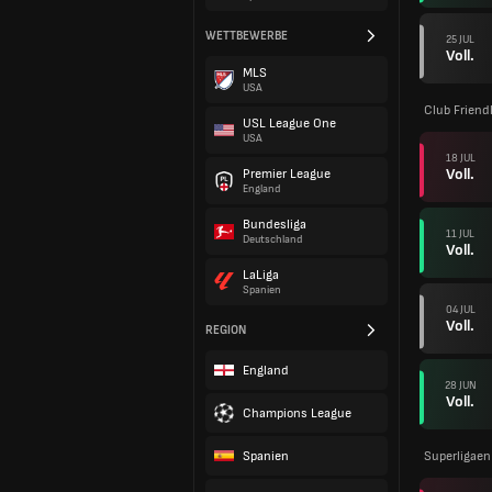
WETTBEWERBE
25 JUL
Voll.
MLS
USA
Club Friend
USL League One
USA
18 JUL
Voll.
Premier League
England
Bundesliga
11 JUL
Deutschland
Voll.
LaLiga
Spanien
04 JUL
Voll.
REGION
England
28 JUN
Voll.
Champions League
Spanien
Superligaen