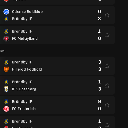
0
Odense Boldklub
3
Bröndby IF
1
Bröndby IF
0
FC Midtjylland
lies
3
Bröndby IF
3
Hilleröd Fodbold
1
Bröndby IF
3
IFK Göteborg
9
Bröndby IF
0
FC Fredericia
1
Bröndby IF