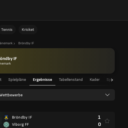
Tennis
Kricket
änemark
Bröndby IF
öndby IF
nemark
t
Spielpläne
Ergebnisse
Tabellenstand
Kader
Spielerstati
e Wettbewerbe
1
Bröndby IF
0
Viborg FF