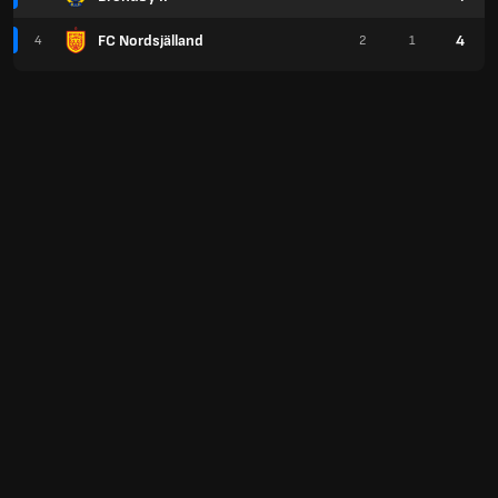
FC Nordsjälland
4
4
2
1