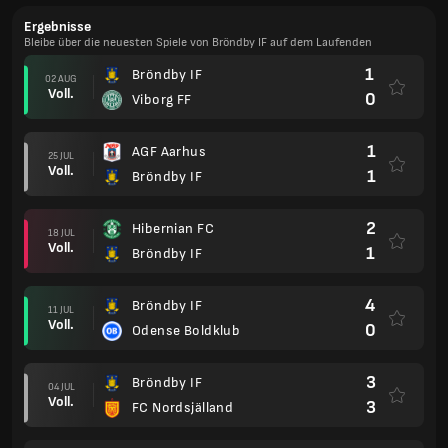
Ergebnisse
Bleibe über die neuesten Spiele von Bröndby IF auf dem Laufenden
1
Bröndby IF
02 AUG
Voll.
0
Viborg FF
1
AGF Aarhus
25 JUL
Voll.
1
Bröndby IF
2
Hibernian FC
18 JUL
Voll.
1
Bröndby IF
4
Bröndby IF
11 JUL
Voll.
0
Odense Boldklub
3
Bröndby IF
04 JUL
Voll.
3
FC Nordsjälland