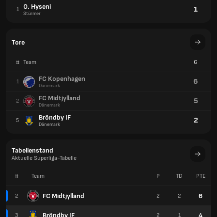
O. Hyseni
1
1
Stürmer
Tore
#
Team
G
FC Kopenhagen
6
1
Dänemark
FC Midtjylland
5
2
Dänemark
Bröndby IF
2
5
Dänemark
Tabellenstand
Aktuelle Superliga-Tabelle
#
Team
P
TD
PTE
FC Midtjylland
6
2
2
2
Bröndby IF
4
3
2
1