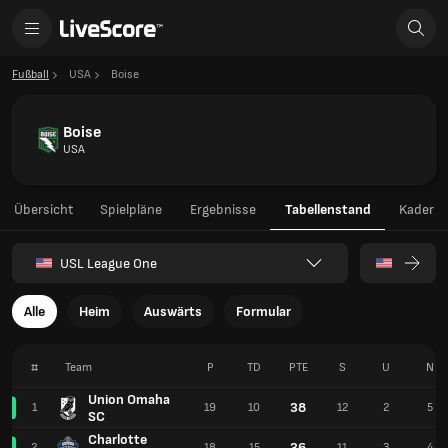
Fußball
USA
Boise
Boise
USA
Übersicht
Spielpläne
Ergebnisse
Tabellenstand
Kader
USL League One
Alle
Heim
Auswärts
Formular
#
Team
P
TD
PTE
S
U
N
Union Omaha
38
1
19
10
12
2
5
SC
Charlotte
36
2
18
15
11
3
4