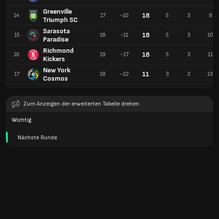
Greenville
18
14
17
-10
5
3
9
Triumph SC
Sarasota
18
15
18
-11
5
3
10
Paradise
Richmond
18
16
19
-17
5
3
11
Kickers
New York
11
17
18
-22
3
2
13
Cosmos
Zum Anzeigen der erweiterten Tabelle drehen
Wichtig
Nächste Runde