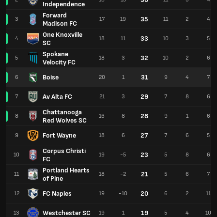
Independence
Forward
35
3
17
19
11
2
4
Madison FC
One Knoxville
33
4
18
11
10
3
5
SC
Spokane
32
5
18
3
10
2
6
Velocity FC
Boise
31
6
20
1
9
4
7
Av Alta FC
29
7
21
3
7
8
6
Chattanooga
28
8
16
8
9
1
6
Red Wolves SC
Fort Wayne
27
9
18
6
7
6
5
Corpus Christi
23
10
19
-5
5
8
6
FC
Portland Hearts
21
11
18
-2
5
6
7
of Pine
FC Naples
20
12
19
-10
6
2
11
Westchester SC
19
13
19
1
5
4
10