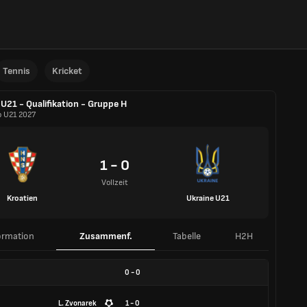
Tennis
Kricket
U21 - Qualifikation - Gruppe H
o U21 2027
1 - 0
Vollzeit
Kroatien
Ukraine U21
ormation
Zusammenf.
Tabelle
H2H
0
-
0
L. Zvonarek
1 - 0