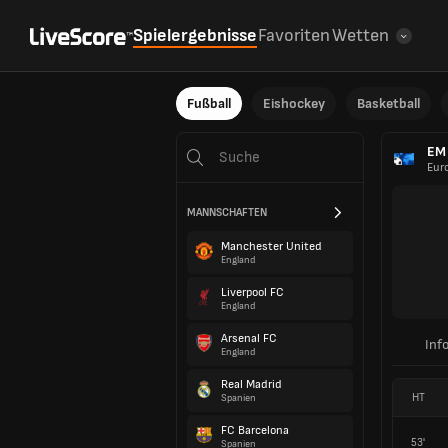
Spielergebnisse
Favoriten
Wetten
Fußball
Eishockey
Basketball
EM 
Eur
MANNSCHAFTEN
Manchester United
England
Liverpool FC
England
Arsenal FC
Inf
England
Real Madrid
HT
Spanien
FC Barcelona
53'
Spanien