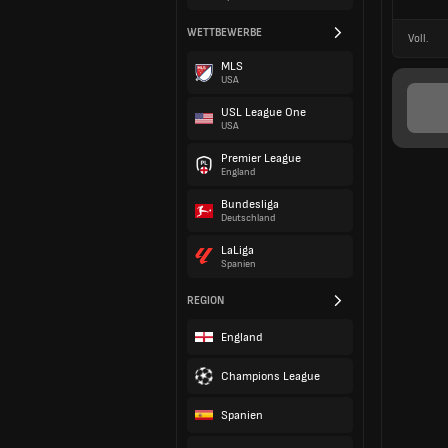
WETTBEWERBE
Voll.
MLS
USA
USL League One
USA
Premier League
England
Bundesliga
Deutschland
LaLiga
Spanien
REGION
England
Champions League
Spanien