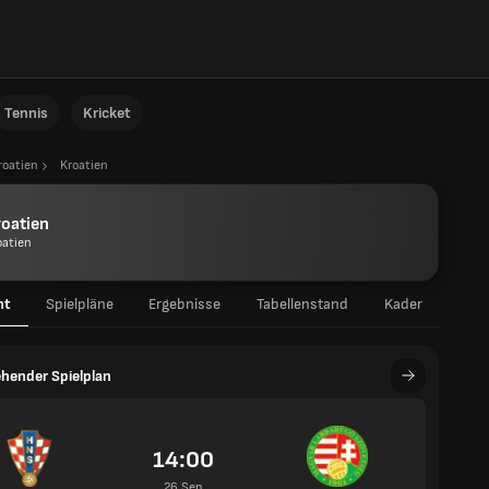
Tennis
Kricket
roatien
Kroatien
oatien
oatien
ht
Spielpläne
Ergebnisse
Tabellenstand
Kader
hender Spielplan
14:00
26 Sep