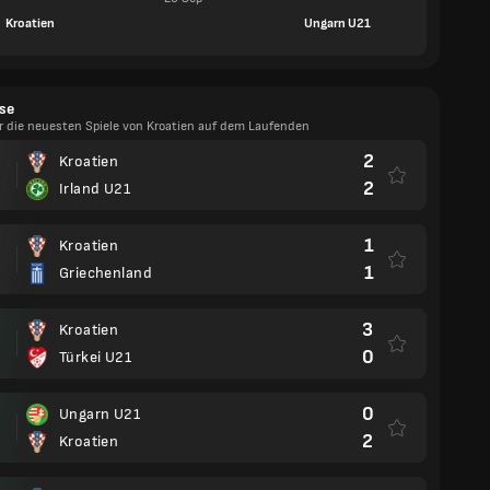
Kroatien
Ungarn U21
se
er die neuesten Spiele von Kroatien auf dem Laufenden
2
Kroatien
2
Irland U21
1
Kroatien
1
Griechenland
3
Kroatien
0
Türkei U21
0
Ungarn U21
2
Kroatien