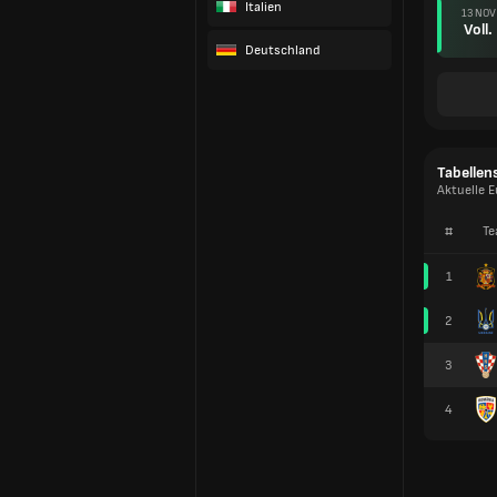
Italien
13 NOV
Voll.
Deutschland
Tabellen
Aktuelle E
#
Te
1
2
3
4