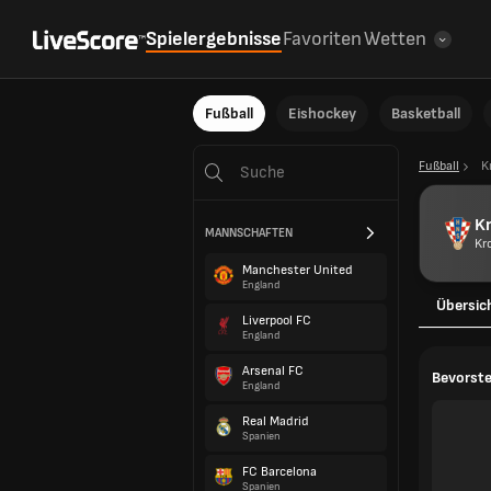
Spielergebnisse
Favoriten
Wetten
Fußball
Eishockey
Basketball
Fußball
K
Kr
MANNSCHAFTEN
Kr
Manchester United
England
Übersic
Liverpool FC
England
Arsenal FC
Bevorste
England
Real Madrid
Spanien
FC Barcelona
Spanien