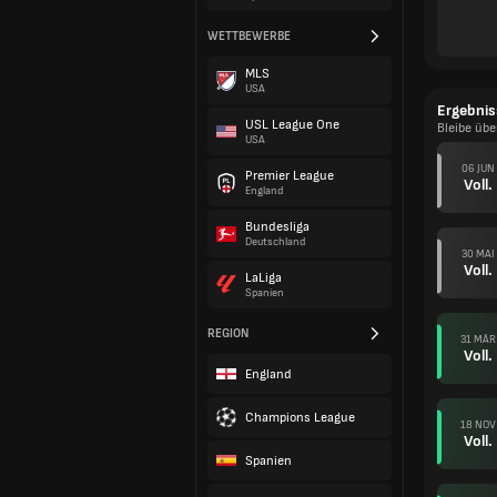
WETTBEWERBE
MLS
USA
Ergebnis
USL League One
Bleibe üb
USA
06 JUN
Premier League
Voll.
England
Bundesliga
Deutschland
30 MAI
Voll.
LaLiga
Spanien
REGION
31 MÄR
Voll.
England
Champions League
18 NOV
Voll.
Spanien