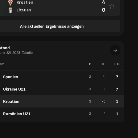
4
Kroatien
0
Litauen
Alle aktuellen Ergebnisse anzeigen
stand
uro U21 2023-Tabelle
am
P
TD
PTE
S
Spanien
7
3
4
2
Ukraine U21
7
3
3
2
Kroatien
1
3
-3
0
Rumänien U21
1
3
-4
0