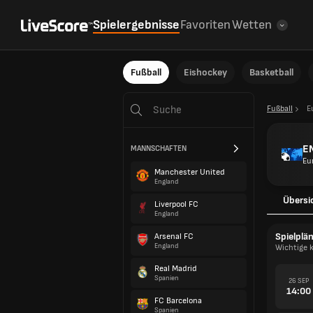
Spielergebnisse
Favoriten
Wetten
Fußball
Eishockey
Basketball
Fußball
E
EM
MANNSCHAFTEN
Eu
Manchester United
England
Übersi
Liverpool FC
England
Spielplä
Arsenal FC
England
Wichtige 
Real Madrid
Spanien
26 SEP
14:00
FC Barcelona
Spanien