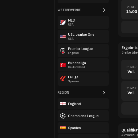
26 SEP
WETTBEWERBE
14:00
MLS
USA
USL League One
USA
Ergebnis
Premier League
Bleibe übe
England
Laufende
Bundesliga
31 MÄR
Deutschland
Voll.
LaLiga
Spanien
31 MÄR
Voll.
REGION
England
Champions League
Spanien
Qualifika
Aktuelle Q