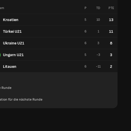
am
P
TD
PTE
S
Kroatien
13
5
10
4
Türkei U21
11
6
1
3
Ukraine U21
8
6
3
2
Ungarn U21
3
5
-3
0
Litauen
2
6
-11
0
e Runde
kation für die nächste Runde