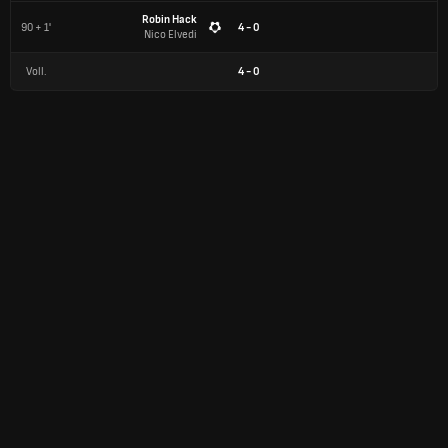
Robin Hack
90 + 1'
4 - 0
Nico Elvedi
Voll.
4
-
0