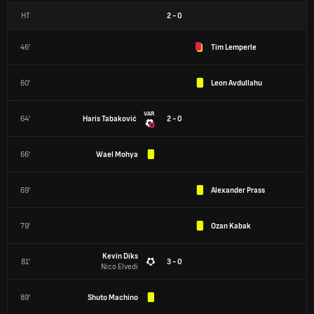
HT
2
-
0
46'
Tim Lemperle
60'
Leon Avdullahu
VAR
64'
Haris Tabaković
2 - 0
66'
Wael Mohya
69'
Alexander Prass
79'
Ozan Kabak
Kevin Diks
81'
3 - 0
Nico Elvedi
89'
Shuto Machino