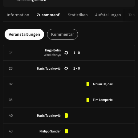
Mönchengladbach
Information
Zusammenf.
Statistiken
Aufstellungen
Tabel
Veranstaltungen
Kommentar
Hugo Bolin
14'
1 - 0
Wael Mohya
23'
Haris Tabaković
2 - 0
32'
Albian Hajdari
35'
Tim Lemperle
40'
Haris Tabaković
43'
Philipp Sander