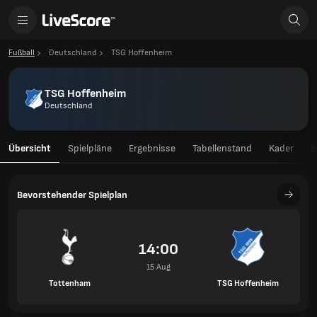
Fußball
Deutschland
TSG Hoffenheim
TSG Hoffenheim
Deutschland
Übersicht
Spielpläne
Ergebnisse
Tabellenstand
Kader
S
Bevorstehender Spielplan
14:00
15 Aug
Tottenham
TSG Hoffenheim