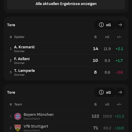
Alle aktuellen Ergebnisse anzeigen
Tore
xG
#
Spieler
G
xG
+/-
A. Kramarić
14
11.9
+2.1
1
Stürmer
F. Asllani
10
8.3
+1.7
2
Stürmer
T. Lemperle
8
8.6
-0.6
3
Stürmer
Tore
xG
#
Team
G
xG
+/-
Bayern München
122
100.5
+21.5
1
Deutschland
VfB Stuttgart
71
60.2
+10.8
2
Deutschland