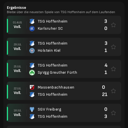
Ergebnisse
Bleibe über die neuesten Spiele von TSG Hoffenheim auf dem Laufenden
3
TSG Hoffenheim
01 AUG
Voll.
0
Karlsruher SC
3
TSG Hoffenheim
29 JUL
Voll.
1
Holstein Kiel
4
TSG Hoffenheim
25 JUL
Voll.
1
SpVgg Greuther Fürth
0
Massenbachhausen
22 JUL
Voll.
21
TSG Hoffenheim
0
SGV Freiberg
18 JUL
Voll.
3
TSG Hoffenheim