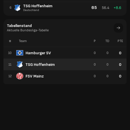
TSG Hoffenheim
65
56.4
+8.6
6
Deutschland
Tabellenstand
Aktuelle Bundesliga-Tabelle
#
Team
P
TD
PTE
Hamburger SV
0
10
0
0
TSG Hoffenheim
0
11
0
0
FSV Mainz
0
12
0
0