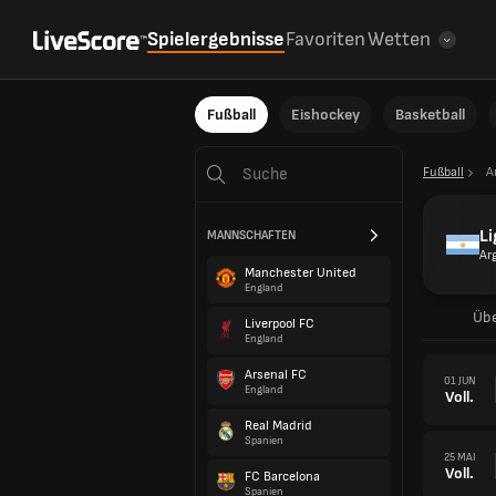
Spielergebnisse
Favoriten
Wetten
Fußball
Eishockey
Basketball
Fußball
A
Li
MANNSCHAFTEN
Ar
Manchester United
England
Übe
Liverpool FC
England
Arsenal FC
01 JUN
England
Voll.
Real Madrid
Spanien
25 MAI
Voll.
FC Barcelona
Spanien