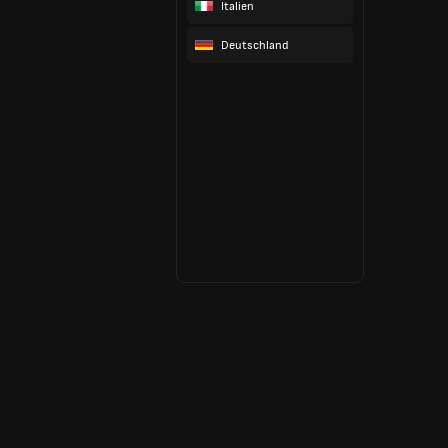
Italien
Deutschland