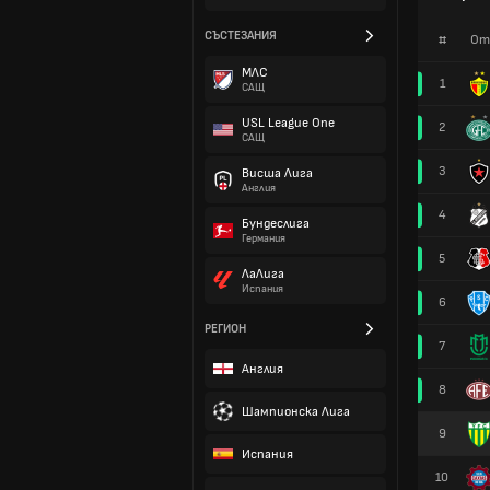
СЪСТЕЗАНИЯ
#
От
МЛС
1
САЩ
USL League One
2
САЩ
3
Висша Лига
Англия
4
Бундеслига
Германия
5
ЛаЛига
Испания
6
РЕГИОН
7
Англия
8
Шампионска Лига
9
Испания
10