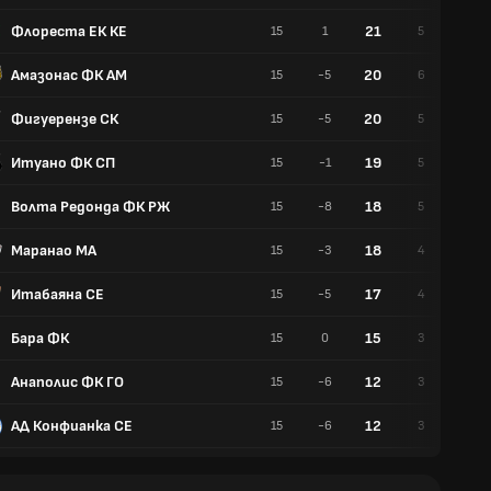
Флореста ЕК КЕ
21
15
1
5
6
Амазонас ФК АМ
20
15
-5
6
2
Фигуерензе СК
20
15
-5
5
5
Итуано ФК СП
19
15
-1
5
4
Волта Редонда ФК РЖ
18
15
-8
5
3
Маранао МА
18
15
-3
4
6
Итабаяна СЕ
17
15
-5
4
5
Бара ФК
15
15
0
3
6
Анаполис ФК ГО
12
15
-6
3
3
АД Конфианка СЕ
12
15
-6
3
3