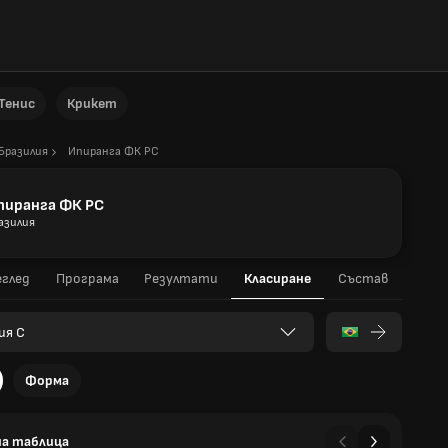
Тенис
Крикет
Бразилия
Ипиранга ФК РС
пиранга ФК РС
азилия
глед
Програма
Резултати
Класиране
Състав
ия C
Форма
а таблица