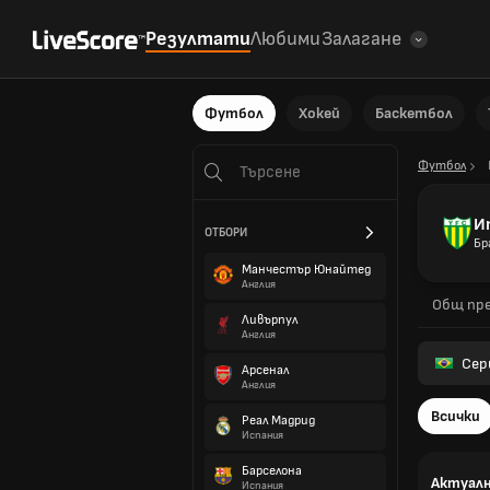
Резултати
Любими
Залагане
Футбол
Хокей
Баскетбол
Футбол
И
ОТБОРИ
Бр
Манчестър Юнайтед
Англия
Общ пре
Ливърпул
Англия
Сер
Арсенал
Англия
Всички
Реал Мадрид
Испания
Барселона
Актуалн
Испания