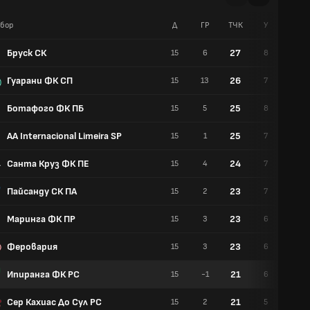
бор
Д
ГР
TЧК
У
Р
Бруск СК
27
15
6
8
3
Гуарани ФК СП
26
15
13
7
5
Ботафого ФК ПБ
25
15
5
8
1
AA Internacional Limeira SP
25
15
1
7
4
Санта Круз ФК ПЕ
24
15
4
7
3
Пайсанду СК ПА
23
15
2
7
2
Маринга ФК ПР
23
15
3
6
5
Феровария
23
15
3
6
5
Ипиранга ФК РС
21
15
-1
6
3
Сер Кахиас До Сул РС
21
15
2
5
6