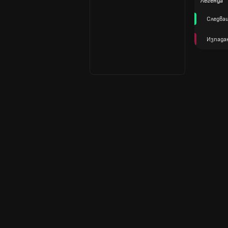
Легенда
Следва
Изпада