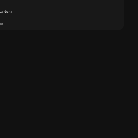
ща фаза
не