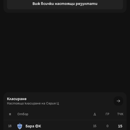
Виж всички настоящи резултати
Класиране
Настоящо класиране на Серия Ц
#
Отбор
Д
ГР
TЧК
Бара ФК
15
18
15
0