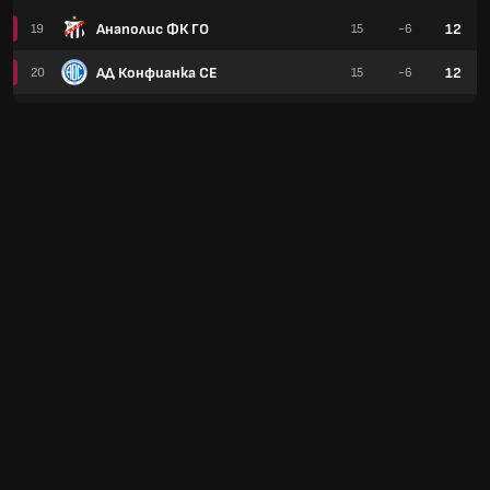
Анаполис ФК ГО
12
19
15
-6
АД Конфианка СЕ
12
20
15
-6