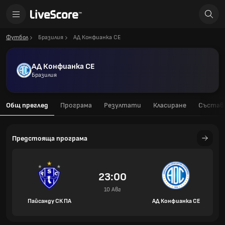
Футбол
Бразилия
АД Конфианка СЕ
АД Конфианка СЕ
Бразилия
Общ преглед
Програма
Резултати
Класиране
Състав
Предстояща програма
23:00
10 Авг
Пайсанду СК ПА
АД Конфианка СЕ