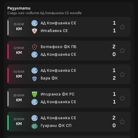
Резултати
Следи най-новите АД Конфианка СЕ мачове
1
АД Конфианка СЕ
25 ЮЛИ
КМ
1
Итабаяна СЕ
2
Ботафого ФК ПБ
12 ЮЛИ
КМ
0
АД Конфианка СЕ
1
АД Конфианка СЕ
04 ЮЛИ
КМ
2
Бара ФК
1
Ипиранга ФК РС
28 ЮНИ
КМ
1
АД Конфианка СЕ
2
АД Конфианка СЕ
22 ЮНИ
КМ
0
Гуарани ФК СП