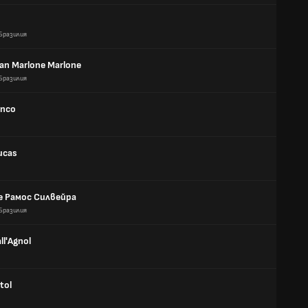
Бразилия
an Marlone Marlone
Бразилия
anco
ucas
е Рамос Силвейра
Бразилия
ll'Agnol
tol