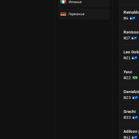
Италия
Reinaldo
Германия
#4
Ranisso
#17
Leo Go
#21
Уалс
#22
Danielz
#23
Grechi
#33
Adilson 
#41