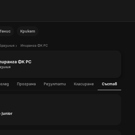
Тенис
Крикет
Бразилия
Ипиранга ФК РС
пиранга ФК РС
азилия
глед
Програма
Резултати
Класиране
Състав
 Junior