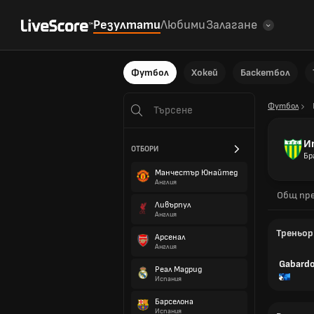
Резултати
Любими
Залагане
Футбол
Хокей
Баскетбол
Футбол
И
ОТБОРИ
Бр
Манчестър Юнайтед
Англия
Общ пре
Ливърпул
Англия
Треньор
Арсенал
Англия
Gabardo
Реал Мадрид
Испания
Барселона
Испания