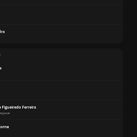
dro
е
a
e Figueiredo Ferreira
разилия
Gorne