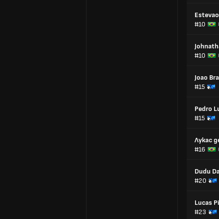
Estevao
#10
Johnath
#10
Joao Br
#15
Pedro L
#15
Лукас д
#16
Dudu Da
#20
Lucas Pi
#23