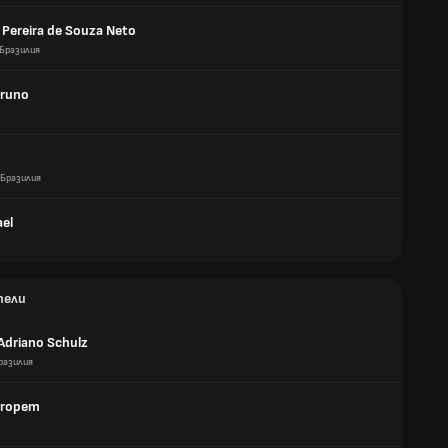
 Pereira de Souza Neto
Бразилия
Bruno
Бразилия
ael
тели
 Adriano Schulz
разилия
aropem