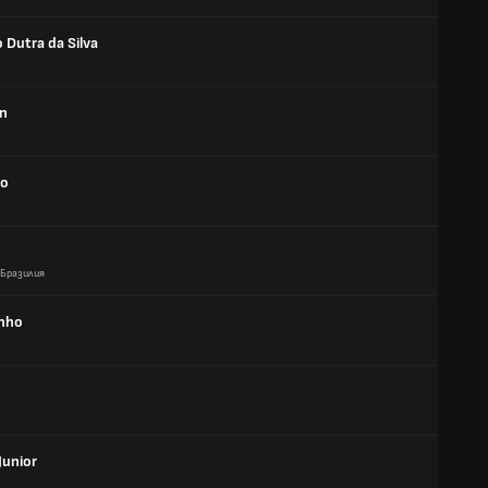
 Dutra da Silva
n
bo
Бразилия
inho
Junior