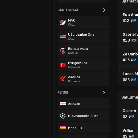
Вратар
СЪСТЕЗАНИЯ
Edu Ara
#12
МЛС
САЩ
Gabriel
USL League One
САЩ
#29
Висша Лига
Англия
Ze Carl
#35
Бундеслига
Германия
Lucas Ma
ЛаЛига
#85
Испания
РЕГИОН
Защитн
Англия
Cleiton
Шампионска Лига
#2
Испания
Willian
#3