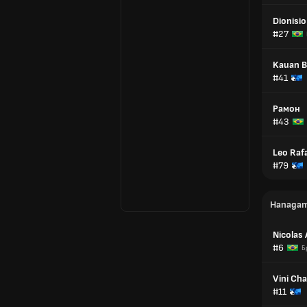
Dionisio
#27
Kauan 
#41
Рамон
#43
Leo Raf
#79
Напада
Nicolas
#6
Б
Vini Ch
#11