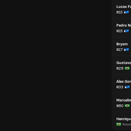
Lucas F
#15
Pedro N
#15
Bryam
#17
Gustavo
#28
Alex Go
#33
Marceli
#80
Henriqu
Брази