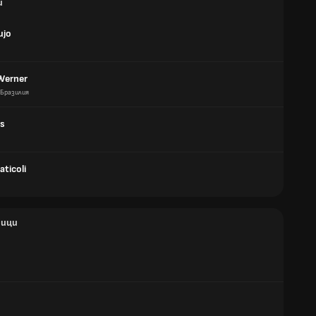
и
ujo
 Werner
Бразилия
os
ticoli
ици