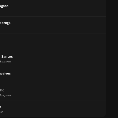
ogaca
obrega
 Santos
Бразилия
ncalves
nho
Бразилия
e
лия