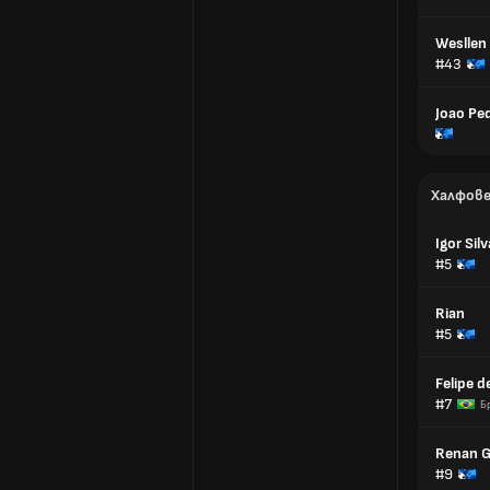
Wesllen
#43
Joao Pe
Халфов
Igor Silv
#5
Rian
#5
Felipe d
#7
Б
Renan 
#9