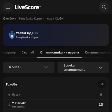
Футбол
Република Корея
Улсан ХД ФК
Улсан ХД ФК
Република Корея
Класиране
Състав
Статистики на играча
Статистика на
Всички
К Лига 1
статистики
Голове
#
Играч
G
Y. Cariello
10
1