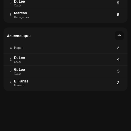
Нападател
D. Lee
9
2
Халф
Marcao
5
3
Нападател
Асистенции
#
Играч
A
D. Lee
4
1
Халф
G. Lee
3
2
Халф
E. Farias
2
3
Forward
Автоголове
#
Играч
OG