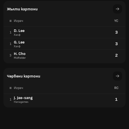
H. Cho
2
3
Midfielder
Червени картони
#
Играч
RC
J. Jae-sang
1
1
Нападател