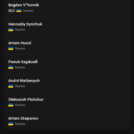
Bogdan V'Yunnik
#10
Украйна
Hennadiy Synchuk
Украйна
Artem Husol
Украйна
Рамик Хаджиев
Украйна
Andrii Matkevych
Украйна
Oleksandr Pishchur
Украйна
Artem Stepanov
Украйна