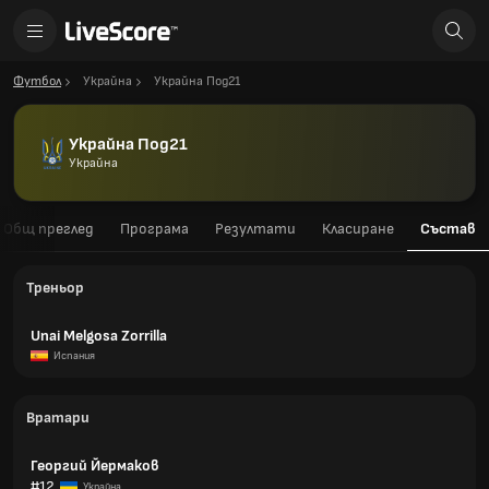
Футбол
Украйна
Украйна Под21
Украйна Под21
Украйна
Общ преглед
Програма
Резултати
Класиране
Състав
Треньор
Unai Melgosa Zorrilla
Испания
Вратари
Георгий Йермаков
#12
Украйна