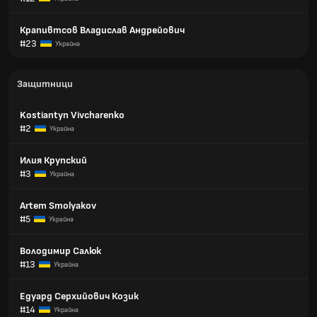
Крапивтсов Владислав Андрейович
#23
Украйна
Защитници
Kostiantyn Vivcharenko
#2
Украйна
Илия Крупский
#3
Украйна
Artem Smolyakov
#5
Украйна
Володимир Салюк
#13
Украйна
Едуард Серхийович Козик
#14
Украйна