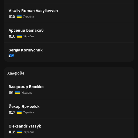
Vitaliy Roman Vasyliovych
#15
Украйна
Арсений Батахов
#16
Украйна
Sergiy Korniychuk
Халфове
Владимир Бражко
#6
Украйна
Йехор Ярмолюк
#17
Украйна
Oleksandr Yatsyk
#18
Украйна