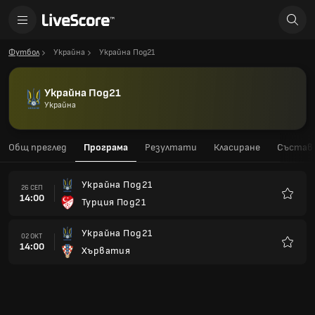
Футбол
Украйна
Украйна Под21
Украйна Под21
Украйна
Общ преглед
Програма
Резултати
Класиране
Състав
Украйна Под21
26 СЕП
14:00
Турция Под21
Любим
Украйна Под21
02 ОКТ
14:00
Хърватия
Любим