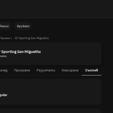
Тенис
Крикет
Панама
AF Sporting San Miguelito
 Sporting San Miguelito
нама
глед
Програма
Резултати
Класиране
Състав
uilar