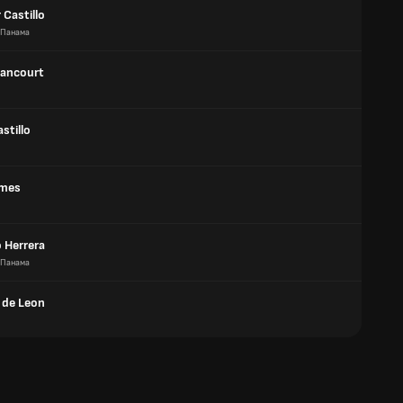
Castillo
Панама
tancourt
astillo
ames
 Herrera
Панама
de Leon