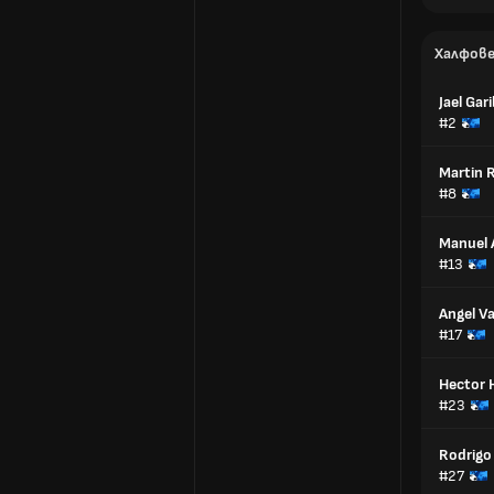
Халфов
Jael Gari
#2
Martin 
#8
Manuel 
#13
Angel Va
#17
Hector 
#23
Rodrigo 
#27