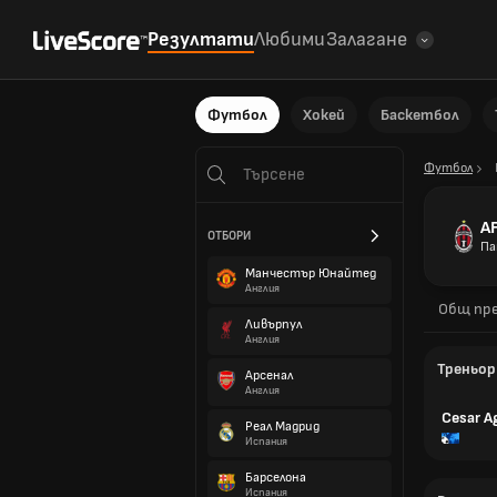
Резултати
Любими
Залагане
Футбол
Хокей
Баскетбол
Футбол
AF
ОТБОРИ
Па
Манчестър Юнайтед
Англия
Общ пре
Ливърпул
Англия
Треньор
Арсенал
Англия
Cesar Ag
Реал Мадрид
Испания
Барселона
Испания