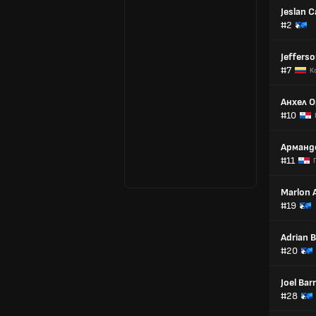
Jeslan 
#2
Jefferso
#7
К
Анхел 
#10
Арманд
#11
Marlon A
#19
Adrian 
#20
Joel Barr
#28