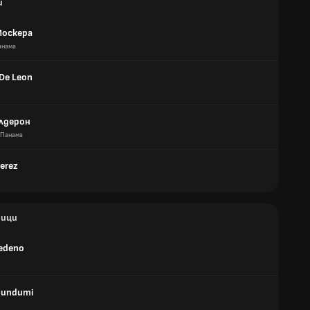
и
Москера
анама
De Leon
алдерон
Панама
Perez
ици
Cedeno
Cundumi