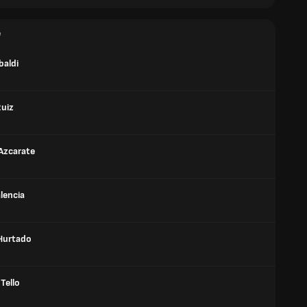
е
baldi
Ruiz
Azcarate
lencia
Hurtado
Tello