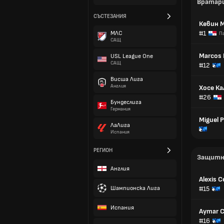
Вратар
СЪСТЕЗАНИЯ
Кевин 
#1
МЛС
П
САЩ
Marcos 
USL League One
САЩ
#12
Висша Лига
Англия
Хосе К
#26
Бундеслига
Германия
Miguel 
ЛаЛига
Испания
РЕГИОН
Защитн
Англия
Alexis 
Шампионска Лига
#15
Испания
Aymar 
#16