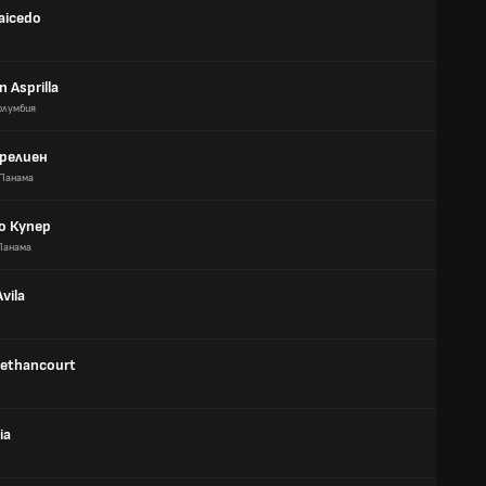
Caicedo
n Asprilla
олумбия
Орелиен
Панама
о Купер
Панама
vila
Bethancourt
ia