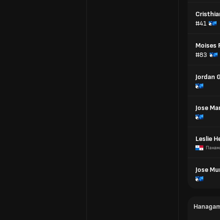
Cristhia
#41
Moises 
#83
Jordan 
Jose Ma
Leslie H
Панам
Jose Mu
Напада