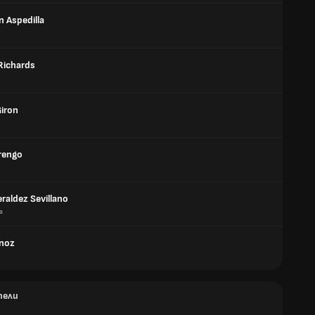
n Aspedilla
Richards
Giron
rengo
eraldez Sevillano
а
noz
тели