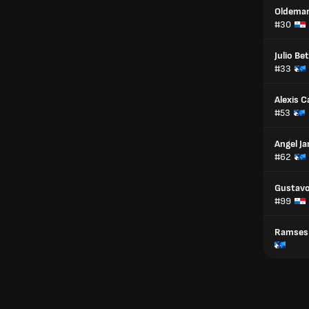
Oldemar 
#30
Julio Be
#33
Alexis C
#53
Angel J
#62
Gustavo
#99
Ramses 