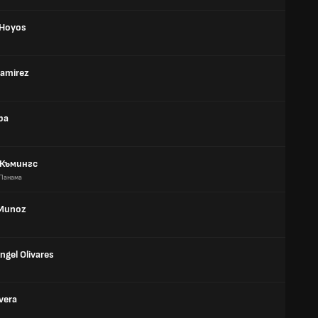
 Hoyos
Ramirez
ba
 Къмингс
Панама
 Munoz
ngel Olivares
ivera